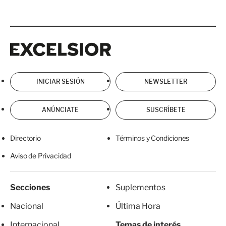
Excelsior
Excelsior
INICIAR SESIÓN
NEWSLETTER
ANÚNCIATE
SUSCRÍBETE
Directorio
Términos y Condiciones
Aviso de Privacidad
Secciones
Suplementos
Nacional
Última Hora
Internacional
Temas de interés