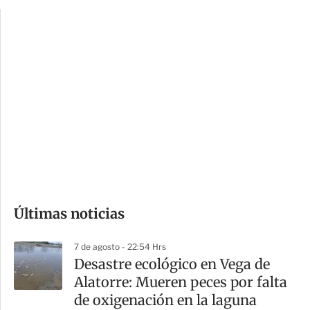
p
u
c
a
i
r
o
d
n
a
e
r
s
d
e
c
o
Últimas noticias
m
p
7 de agosto - 22:54 Hrs
a
Desastre ecológico en Vega de
r
Alatorre: Mueren peces por falta
t
de oxigenación en la laguna