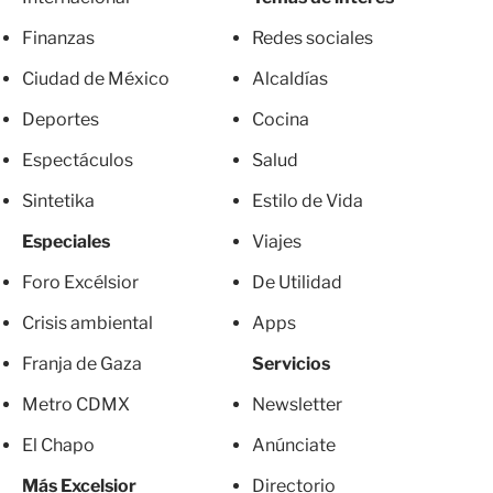
Finanzas
Redes sociales
Ciudad de México
Alcaldías
Deportes
Cocina
Espectáculos
Salud
Sintetika
Estilo de Vida
Especiales
Viajes
Foro Excélsior
De Utilidad
Crisis ambiental
Apps
Franja de Gaza
Servicios
Metro CDMX
Newsletter
El Chapo
Anúnciate
Más Excelsior
Directorio