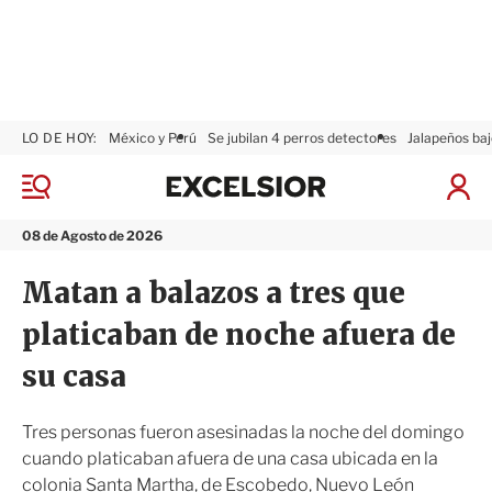
LO DE HOY:
México y Perú
Se jubilan 4 perros detectores
Jalapeños baj
E
x
M
I
c
e
n
n
e
i
08 de Agosto de 2026
ú
l
c
s
i
Matan a balazos a tres que
i
a
o
r
platicaban de noche afuera de
r
S
e
su casa
s
i
ó
Tres personas fueron asesinadas la noche del domingo
n
cuando platicaban afuera de una casa ubicada en la
colonia Santa Martha, de Escobedo, Nuevo León