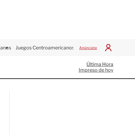
canos
Juegos Centroamericanos
Anúnciate
I
n
i
Última Hora
c
Impreso de hoy
i
a
r
S
e
s
i
ó
n