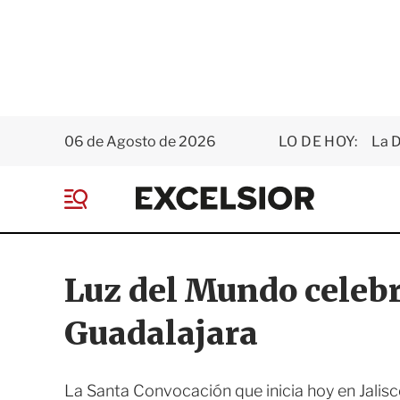
06 de Agosto de 2026
LO DE HOY:
La D
E
x
M
c
e
e
n
l
ú
s
Luz del Mundo celeb
i
o
Guadalajara
r
La Santa Convocación que inicia hoy en Jalisc