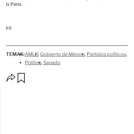
la Patria.
jcp
TEMAS:
AMLO
Gobierno de México
Partidos políticos
Política
Senado
O
G
p
u
c
a
i
r
o
d
n
a
e
r