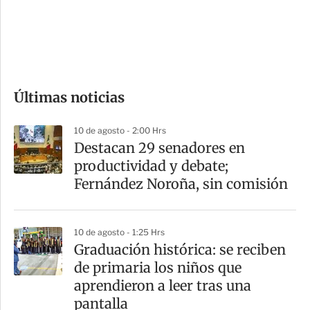
s
d
e
c
o
Últimas noticias
m
p
10 de agosto - 2:00 Hrs
a
Destacan 29 senadores en
r
productividad y debate;
t
Fernández Noroña, sin comisión
i
r
10 de agosto - 1:25 Hrs
Graduación histórica: se reciben
de primaria los niños que
aprendieron a leer tras una
pantalla