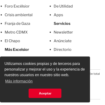
Foro Excélsior
De Utilidad
Crisis ambiental
Apps
Franja de Gaza
Servicios
Metro CDMX
Newsletter
El Chapo
Anúnciate
Más Excelsior
Directorio
Mujeres
Suscripciones
Utilizamos cookies propias y de terceros para
personalizar y mejorar el uso y la experiencia de
© 2026 Todos los derechos reservados. Prohibida la reproducción total
nuestros usuarios en nuestro sitio web.
o parcial, incluyendo cualquier medio electrónico*
Más información
Aceptar