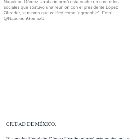
Napoleón Gómez Urrutia informó esta noche en sus redes
sociales que sostuvo una reunión con el presidente López
Obrador, la misma que calificó como “agradable”. Foto:
@NapoleonGomezUr
CIUDAD DE MÉXICO.
El senador Napoleón Gómez Urrutia informó esta noche en sus