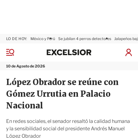
LO DE HOY:
México y Perú
Se jubilan 4 perros detectores
Jalapeños baj
E
x
M
I
c
e
n
n
e
i
10 de Agosto de 2026
ú
l
c
s
i
López Obrador se reúne con
i
a
o
r
Gómez Urrutia en Palacio
r
S
e
Nacional
s
i
ó
En redes sociales, el senador resaltó la calidad humana
n
y la sensibilidad social del presidente Andrés Manuel
López Obrador