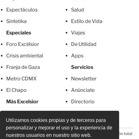
Espectáculos
Salud
Sintetika
Estilo de Vida
Especiales
Viajes
Foro Excélsior
De Utilidad
Crisis ambiental
Apps
Franja de Gaza
Servicios
Metro CDMX
Newsletter
El Chapo
Anúnciate
Más Excelsior
Directorio
Mujeres
Suscripciones
Utilizamos cookies propias y de terceros para
personalizar y mejorar el uso y la experiencia de
© 2026 Todos los derechos reservados. Prohibida la reproducción total
nuestros usuarios en nuestro sitio web.
o parcial, incluyendo cualquier medio electrónico*