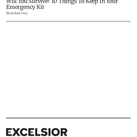
Excelsior
Excelsior