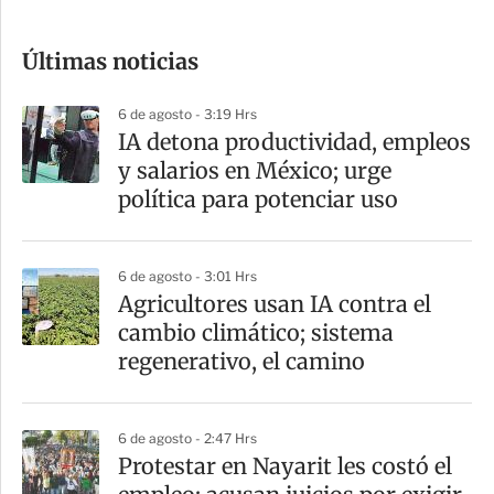
c
o
Últimas noticias
m
p
6 de agosto - 3:19 Hrs
a
IA detona productividad, empleos
r
y salarios en México; urge
t
política para potenciar uso
i
r
6 de agosto - 3:01 Hrs
Agricultores usan IA contra el
cambio climático; sistema
regenerativo, el camino
6 de agosto - 2:47 Hrs
Protestar en Nayarit les costó el