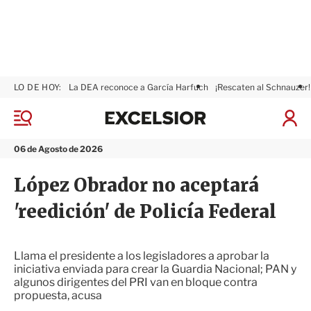
LO DE HOY:
La DEA reconoce a García Harfuch
¡Rescaten al Schnauzer!
E
x
M
I
c
e
n
n
e
i
06 de Agosto de 2026
ú
l
c
s
i
López Obrador no aceptará
i
a
o
r
'reedición' de Policía Federal
r
S
e
s
i
Llama el presidente a los legisladores a aprobar la
ó
iniciativa enviada para crear la Guardia Nacional; PAN y
n
algunos dirigentes del PRI van en bloque contra
propuesta, acusa