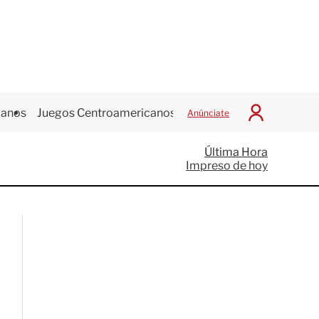
canos
Juegos Centroamericanos
Anúnciate
I
n
i
Última Hora
c
Impreso de hoy
i
a
r
S
e
s
i
ó
n