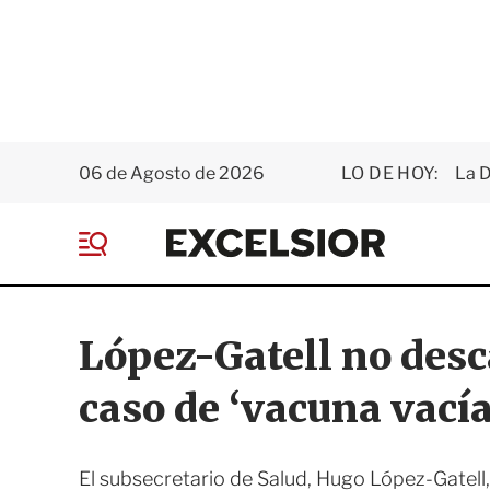
06 de Agosto de 2026
LO DE HOY:
La D
E
x
M
c
e
e
n
l
ú
s
López-Gatell no desc
i
o
caso de ‘vacuna vacía
r
El subsecretario de Salud, Hugo López-Gatell, 