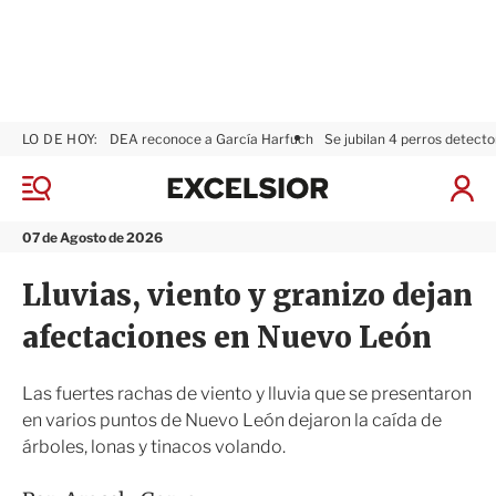
LO DE HOY:
DEA reconoce a García Harfuch
Se jubilan 4 perros detecto
E
x
M
I
c
e
n
n
e
i
07 de Agosto de 2026
ú
l
c
s
i
Lluvias, viento y granizo dejan
i
a
o
r
afectaciones en Nuevo León
r
S
e
s
Las fuertes rachas de viento y lluvia que se presentaron
i
en varios puntos de Nuevo León dejaron la caída de
ó
árboles, lonas y tinacos volando.
n