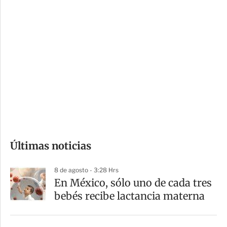
c
a
i
r
o
d
n
a
e
r
s
d
e
c
o
Últimas noticias
m
p
8 de agosto - 3:28 Hrs
a
En México, sólo uno de cada tres
r
bebés recibe lactancia materna
t
i