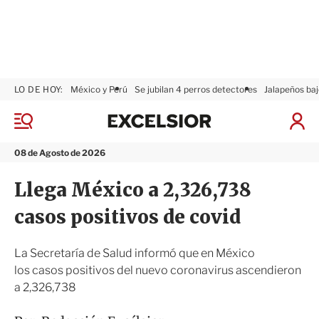
LO DE HOY:
México y Perú
Se jubilan 4 perros detectores
Jalapeños baj
E
x
M
I
c
e
n
n
e
i
08 de Agosto de 2026
ú
l
c
s
i
Llega México a 2,326,738
i
a
o
r
casos positivos de covid
r
S
e
s
La Secretaría de Salud informó que en México
i
los casos positivos del nuevo coronavirus ascendieron
ó
a 2,326,738
n