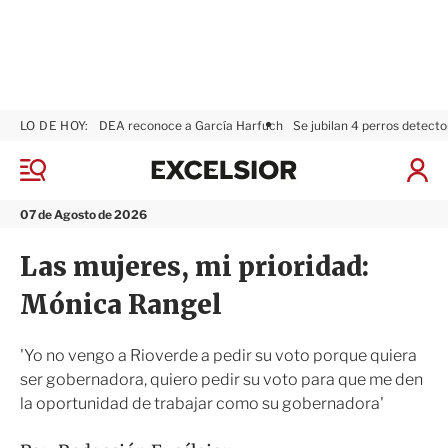
LO DE HOY:
DEA reconoce a García Harfuch
Se jubilan 4 perros detecto
E
x
M
I
c
e
n
n
e
i
07 de Agosto de 2026
ú
l
c
s
i
Las mujeres, mi prioridad:
i
a
o
r
Mónica Rangel
r
S
e
s
'Yo no vengo a Rioverde a pedir su voto porque quiera
i
ser gobernadora, quiero pedir su voto para que me den
ó
la oportunidad de trabajar como su gobernadora'
n