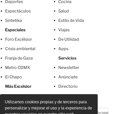
Deportes
Cocina
Espectáculos
Salud
Sintetika
Estilo de Vida
Especiales
Viajes
Foro Excélsior
De Utilidad
Crisis ambiental
Apps
Franja de Gaza
Servicios
Metro CDMX
Newsletter
El Chapo
Anúnciate
Más Excelsior
Directorio
Mujeres
Suscripciones
Utilizamos cookies propias y de terceros para
personalizar y mejorar el uso y la experiencia de
© 2026 Todos los derechos reservados. Prohibida la reproducción total