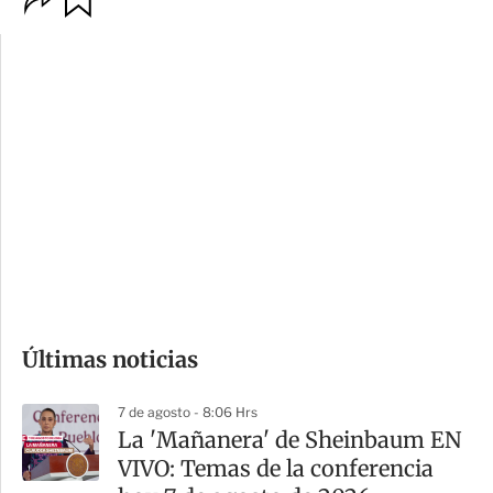
p
u
c
a
i
r
o
d
n
a
e
r
s
d
e
c
o
Últimas noticias
m
p
7 de agosto - 8:06 Hrs
a
La 'Mañanera' de Sheinbaum EN
r
VIVO: Temas de la conferencia
t