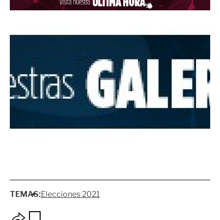
TEMAS:
Elecciones 2021
O
G