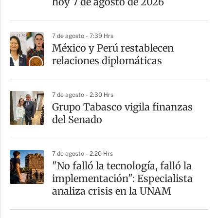
hoy 7 de agosto de 2026
i
r
7 de agosto - 7:39 Hrs
México y Perú restablecen
relaciones diplomáticas
7 de agosto - 2:30 Hrs
Grupo Tabasco vigila finanzas
del Senado
7 de agosto - 2:20 Hrs
"No falló la tecnología, falló la
implementación": Especialista
analiza crisis en la UNAM