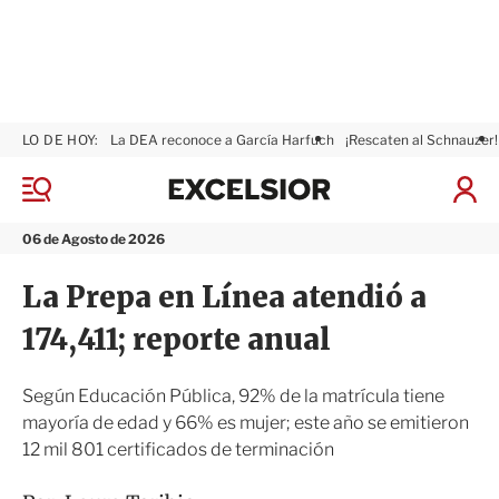
LO DE HOY:
La DEA reconoce a García Harfuch
¡Rescaten al Schnauzer!
E
x
M
I
c
e
n
n
e
i
06 de Agosto de 2026
ú
l
c
s
i
La Prepa en Línea atendió a
i
a
o
r
174,411; reporte anual
r
S
e
s
Según Educación Pública, 92% de la matrícula tiene
i
mayoría de edad y 66% es mujer; este año se emitieron
ó
12 mil 801 certificados de terminación
n