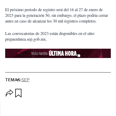
El próximo periodo de registro será del 16 al 27 de enero de
2023 para la generación 50, sin embargo, el plazo podría cerrar
antes en caso de alcanzar los 30 mil registros completos.
Las convocatorias de 2023 están disponibles en el sitio:
prepaenlinea.sep.gob.mx.
TEMAS:
SEP
O
G
p
u
c
a
i
r