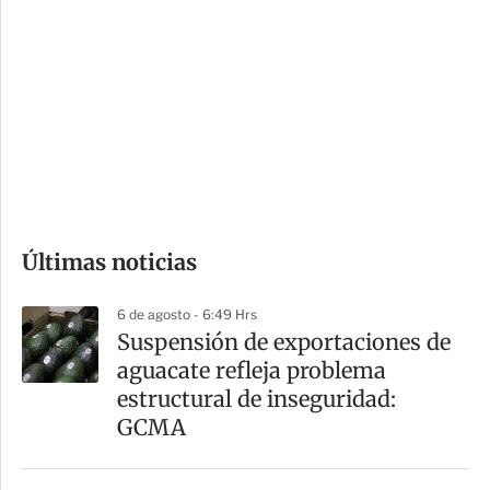
o
d
n
a
e
r
s
d
e
c
o
Últimas noticias
m
p
6 de agosto - 6:49 Hrs
a
Suspensión de exportaciones de
r
aguacate refleja problema
t
estructural de inseguridad:
i
GCMA
r