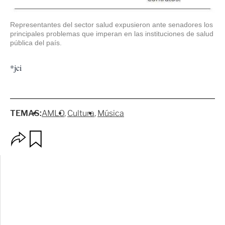
Representantes del sector salud expusieron ante senadores los
principales problemas que imperan en las instituciones de salud
pública del país.
*jci
TEMAS:
AMLO
Cultura
Música
O
G
p
u
c
a
i
r
o
d
n
a
e
r