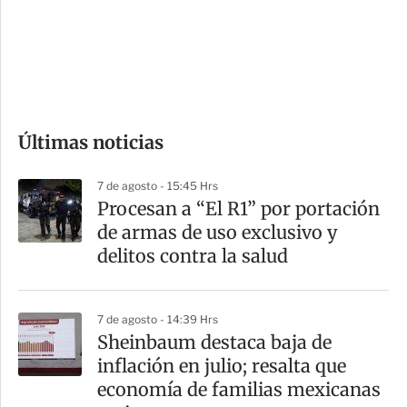
s
d
e
c
o
Últimas noticias
m
p
7 de agosto - 15:45 Hrs
a
Procesan a “El R1” por portación
r
de armas de uso exclusivo y
t
delitos contra la salud
i
r
7 de agosto - 14:39 Hrs
Sheinbaum destaca baja de
inflación en julio; resalta que
economía de familias mexicanas