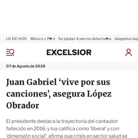
LO DE HOY:
México y Perú
Se jubilan 4 perros detectores
Jalapeños baj
E
x
M
I
c
e
n
n
e
i
07 de Agosto de 2026
ú
l
c
s
i
Juan Gabriel ‘vive por sus
i
a
o
r
canciones’, asegura López
r
S
e
Obrador
s
i
ó
El presidente destaca la trayectoria del cantautor
n
fallecido en 2016; y loa califica como ‘liberal’ y con
‘dimensión social’; afirma que crisis en sector salud se