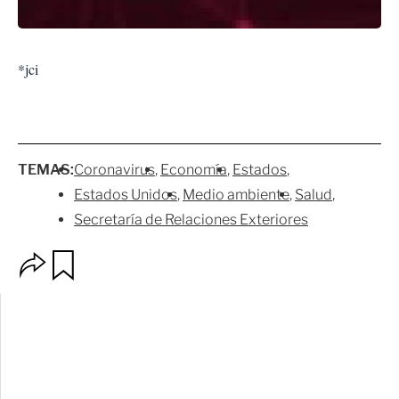
*jci
TEMAS:
Coronavirus
Economía
Estados
Estados Unidos
Medio ambiente
Salud
Secretaría de Relaciones Exteriores
O
G
p
u
c
a
i
r
o
d
n
a