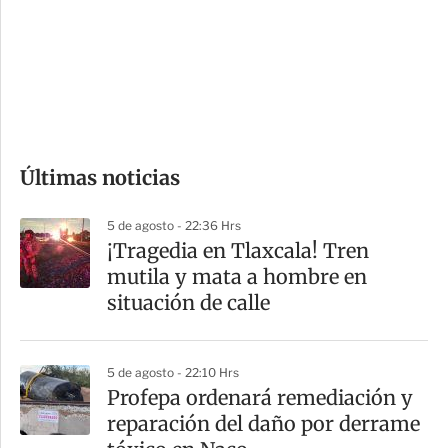
e
r
s
d
e
c
o
Últimas noticias
m
p
5 de agosto - 22:36 Hrs
a
¡Tragedia en Tlaxcala! Tren
r
mutila y mata a hombre en
t
situación de calle
i
r
5 de agosto - 22:10 Hrs
Profepa ordenará remediación y
reparación del daño por derrame