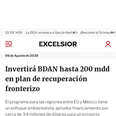
LO DE HOY:
La DEA reconoce a García Harfuch
¡Rescaten al Schnauzer!
E
x
M
I
c
e
n
n
e
i
06 de Agosto de 2026
ú
l
c
s
i
Invertirá BDAN hasta 200 mdd
i
a
o
r
en plan de recuperación
r
S
e
fronterizo
s
i
ó
El programa para las regiones entre EU y México tiene
n
un enfoque ambientalista; aprueba financiamiento por
cerca de 3.4 millones de dólares para un proyecto