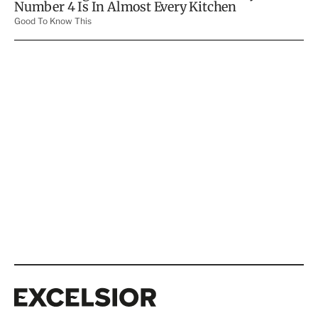
Excelsior
Excelsior