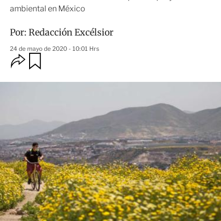
ambiental en México
Por:
Redacción Excélsior
24 de mayo de 2020 - 10:01 Hrs
O
G
u
p
a
c
r
i
d
o
a
n
r
e
s
d
e
c
o
m
p
a
r
t
i