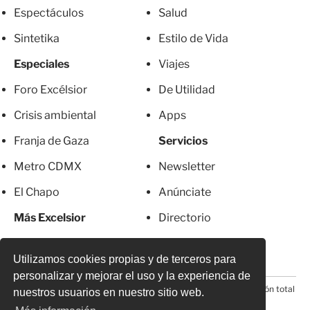
Espectáculos
Salud
Sintetika
Estilo de Vida
Especiales
Viajes
Foro Excélsior
De Utilidad
Crisis ambiental
Apps
Franja de Gaza
Servicios
Metro CDMX
Newsletter
El Chapo
Anúnciate
Más Excelsior
Directorio
Mujeres
Suscripciones
Utilizamos cookies propias y de terceros para
personalizar y mejorar el uso y la experiencia de
© 2026 Todos los derechos reservados. Prohibida la reproducción total
nuestros usuarios en nuestro sitio web.
o parcial, incluyendo cualquier medio electrónico*