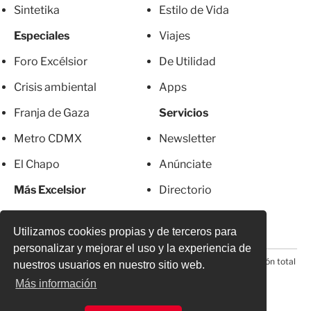
Sintetika
Estilo de Vida
Especiales
Viajes
Foro Excélsior
De Utilidad
Crisis ambiental
Apps
Franja de Gaza
Servicios
Metro CDMX
Newsletter
El Chapo
Anúnciate
Más Excelsior
Directorio
Mujeres
Suscripciones
Utilizamos cookies propias y de terceros para
personalizar y mejorar el uso y la experiencia de
© 2026 Todos los derechos reservados. Prohibida la reproducción total
nuestros usuarios en nuestro sitio web.
o parcial, incluyendo cualquier medio electrónico*
Más información