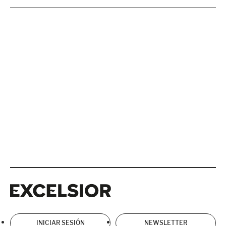
Excelsior
Excelsior
INICIAR SESIÓN
NEWSLETTER