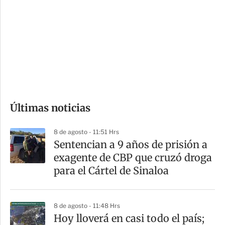
n
a
e
r
s
d
e
c
o
Últimas noticias
m
p
8 de agosto - 11:51 Hrs
a
Sentencian a 9 años de prisión a
r
exagente de CBP que cruzó droga
t
para el Cártel de Sinaloa
i
r
8 de agosto - 11:48 Hrs
Hoy lloverá en casi todo el país;