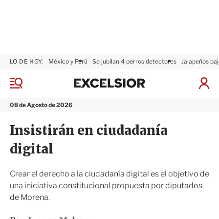
LO DE HOY:
México y Perú
Se jubilan 4 perros detectores
Jalapeños baj
E
x
M
I
c
e
n
n
e
i
08 de Agosto de 2026
ú
l
c
s
i
Insistirán en ciudadanía
i
a
o
r
digital
r
S
e
s
Crear el derecho a la ciudadanía digital es el objetivo de
i
una iniciativa constitucional propuesta por diputados
ó
de Morena.
n