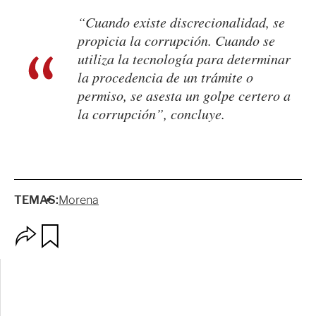
“Cuando existe discrecionalidad, se
propicia la corrupción. Cuando se
utiliza la tecnología para determinar
la procedencia de un trámite o
permiso, se asesta un golpe certero a
la corrupción”, concluye.
TEMAS:
Morena
O
G
p
u
c
a
i
r
o
d