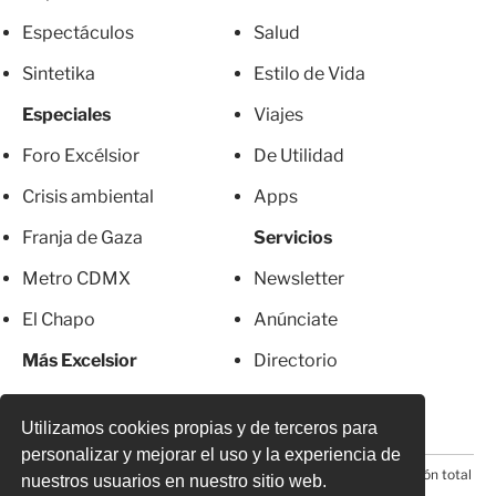
Espectáculos
Salud
Sintetika
Estilo de Vida
Especiales
Viajes
Foro Excélsior
De Utilidad
Crisis ambiental
Apps
Franja de Gaza
Servicios
Metro CDMX
Newsletter
El Chapo
Anúnciate
Más Excelsior
Directorio
Mujeres
Suscripciones
Utilizamos cookies propias y de terceros para
personalizar y mejorar el uso y la experiencia de
© 2026 Todos los derechos reservados. Prohibida la reproducción total
nuestros usuarios en nuestro sitio web.
o parcial, incluyendo cualquier medio electrónico*