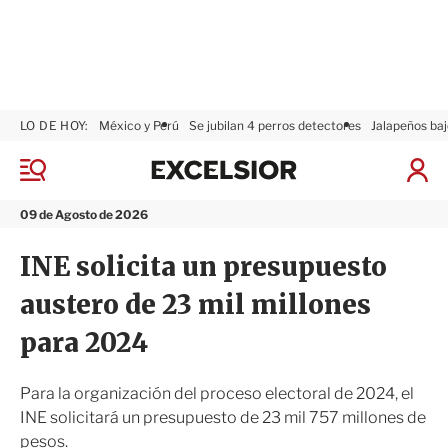
LO DE HOY:
México y Perú
Se jubilan 4 perros detectores
Jalapeños baj
E
x
M
I
c
e
n
n
e
i
09 de Agosto de 2026
ú
l
c
s
i
INE solicita un presupuesto
i
a
o
r
austero de 23 mil millones
r
S
e
para 2024
s
i
ó
Para la organización del proceso electoral de 2024, el
n
INE solicitará un presupuesto de 23 mil 757 millones de
pesos.