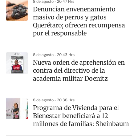
8 de agosto - 20:47 Hrs
a
Denuncian envenenamiento
r
masivo de perros y gatos
t
Querétaro; ofrecen recompensa
i
por el responsable
r
8 de agosto - 20:43 Hrs
Nueva orden de aprehensión en
contra del directivo de la
academia militar Doenitz
8 de agosto - 20:38 Hrs
Programa de Vivienda para el
Bienestar beneficiará a 12
millones de familias: Sheinbaum