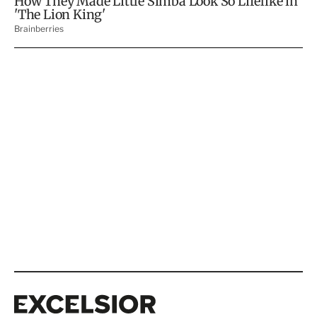
Excelsior
Excelsior