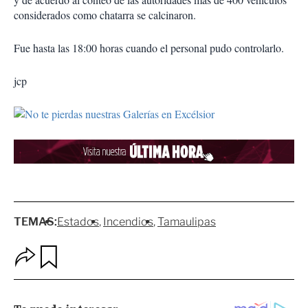
considerados como chatarra se calcinaron.
Fue hasta las 18:00 horas cuando el personal pudo controlarlo.
jcp
TEMAS:
Estados
Incendios
Tamaulipas
O
G
p
u
c
a