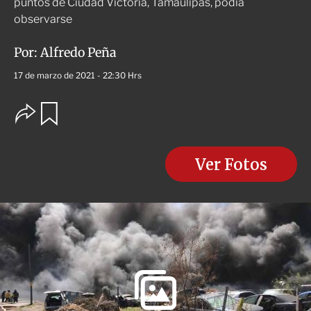
puntos de Ciudad Victoria, Tamaulipas, podía
observarse
Por:
Alfredo Peña
17 de marzo de 2021 - 22:30 Hrs
O
G
u
p
a
c
r
i
d
o
Ver Fotos
a
n
r
e
s
d
e
c
o
m
p
a
r