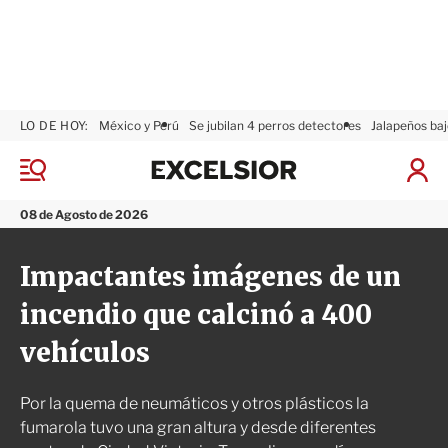
LO DE HOY:
México y Perú
Se jubilan 4 perros detectores
Jalapeños baj
E
x
M
I
c
e
n
n
e
i
08 de Agosto de 2026
ú
l
c
s
i
Impactantes imágenes de un
i
a
o
r
incendio que calcinó a 400
r
S
e
vehículos
s
i
ó
Por la quema de neumáticos y otros plásticos la
n
fumarola tuvo una gran altura y desde diferentes