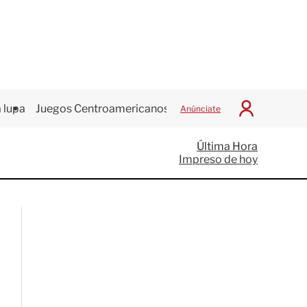
 lupa
Juegos Centroamericanos
Anúnciate
I
n
i
Última Hora
c
Impreso de hoy
i
a
r
S
e
s
i
ó
n