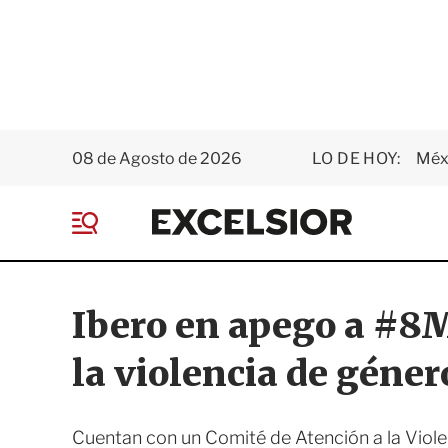
08 de Agosto de 2026
LO DE HOY:
Méxi
E
x
M
c
e
e
n
l
ú
s
Ibero en apego a #8M
i
o
la violencia de géner
r
Cuentan con un Comité de Atención a la Viole