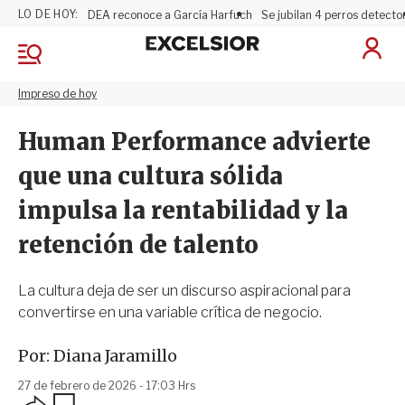
LO DE HOY:
DEA reconoce a García Harfuch
Se jubilan 4 perros detecto
E
I
x
M
n
e
c
i
n
Impreso de hoy
e
c
ú
l
i
s
Human Performance advierte
a
i
r
o
que una cultura sólida
S
r
e
impulsa la rentabilidad y la
s
i
retención de talento
ó
n
La cultura deja de ser un discurso aspiracional para
convertirse en una variable crítica de negocio.
Por:
Diana Jaramillo
27 de febrero de 2026 - 17:03 Hrs
O
G