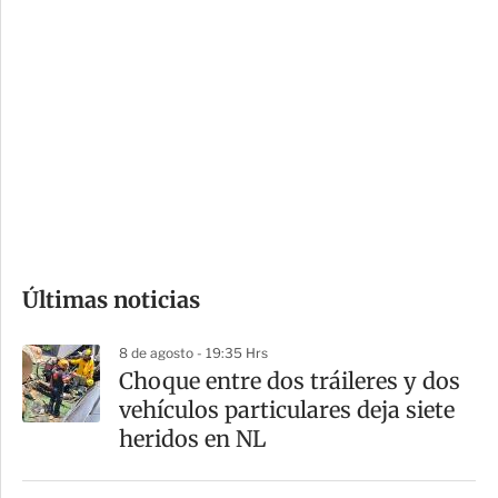
i
r
o
d
n
a
e
r
s
d
e
c
o
Últimas noticias
m
p
8 de agosto - 19:35 Hrs
a
Choque entre dos tráileres y dos
r
vehículos particulares deja siete
t
heridos en NL
i
r