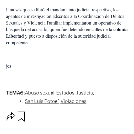
Una vez que se libró el mandamiento judicial respectivo, los
agentes de investigación adscritos a la Coordinación de Delitos
Sexuales y Violencia Familiar implementaron un operativo de
colonia
búsqueda del acusado, quien fue detenido en calles de la
Libertad
y puesto a disposición de la autoridad judicial
competente.
jcs
TEMAS:
Abuso sexual
Estados
Justicia
San Luis Potosí
Violaciones
O
G
p
u
c
a