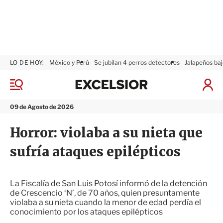
LO DE HOY:
México y Perú
Se jubilan 4 perros detectores
Jalapeños baj
E
x
M
I
c
e
n
n
e
i
09 de Agosto de 2026
ú
l
c
s
i
Horror: violaba a su nieta que
i
a
o
r
sufría ataques epilépticos
r
S
e
s
i
La Fiscalía de San Luis Potosí informó de la detención
ó
de Crescencio ‘N’, de 70 años, quien presuntamente
n
violaba a su nieta cuando la menor de edad perdía el
conocimiento por los ataques epilépticos