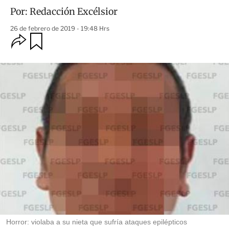
Por:
Redacción Excélsior
26 de febrero de 2019 - 19:48 Hrs
O
G
u
p
a
c
r
i
d
o
a
n
r
e
s
d
e
c
o
m
p
a
r
t
i
r
Horror: violaba a su nieta que sufría ataques epilépticos