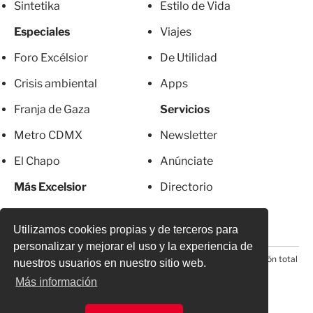
Sintetika
Estilo de Vida
Especiales
Viajes
Foro Excélsior
De Utilidad
Crisis ambiental
Apps
Franja de Gaza
Servicios
Metro CDMX
Newsletter
El Chapo
Anúnciate
Más Excelsior
Directorio
Mujeres
Suscripciones
Utilizamos cookies propias y de terceros para
personalizar y mejorar el uso y la experiencia de
© 2026 Todos los derechos reservados. Prohibida la reproducción total
nuestros usuarios en nuestro sitio web.
o parcial, incluyendo cualquier medio electrónico*
Más información