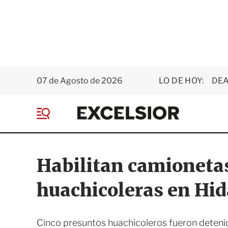
07 de Agosto de 2026
LO DE HOY:
DEA
E
x
M
c
e
e
n
l
ú
s
Habilitan camioneta
i
o
huachicoleras en Hid
r
Cinco presuntos huachicoleros fueron detenid