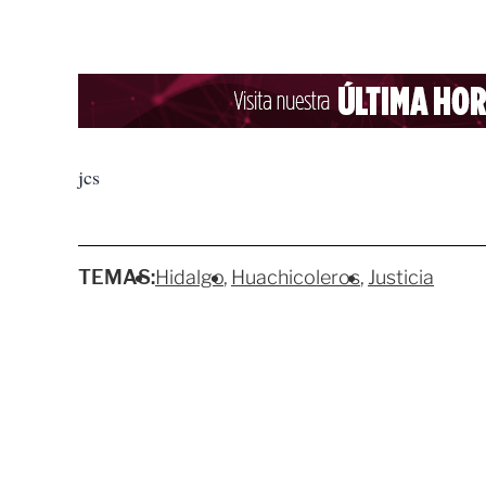
jcs
TEMAS:
Hidalgo
Huachicoleros
Justicia