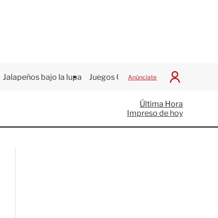
Jalapeños bajo la lupa
Juegos Centroamericanos
Anúnciate
I
n
i
Última Hora
c
Impreso de hoy
i
a
r
S
e
s
i
ó
n