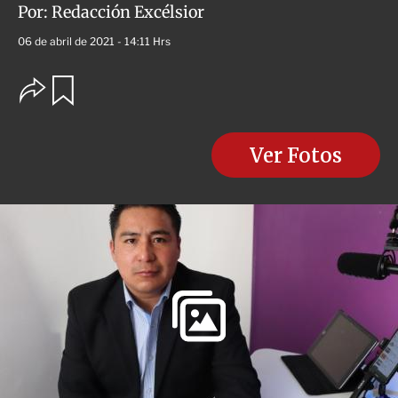
Por:
Redacción Excélsior
06 de abril de 2021 - 14:11 Hrs
O
G
u
p
a
c
r
i
d
o
Ver Fotos
a
n
r
e
s
d
e
c
o
m
p
a
r
t
i
r