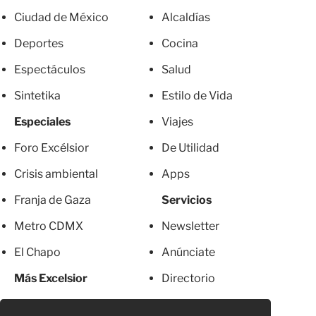
Ciudad de México
Alcaldías
Deportes
Cocina
Espectáculos
Salud
Sintetika
Estilo de Vida
Especiales
Viajes
Foro Excélsior
De Utilidad
Crisis ambiental
Apps
Franja de Gaza
Servicios
Metro CDMX
Newsletter
El Chapo
Anúnciate
Más Excelsior
Directorio
Mujeres
Suscripciones