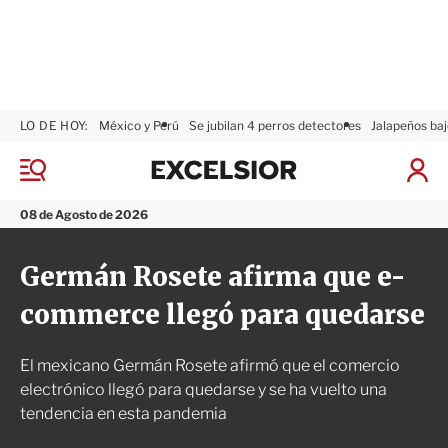
LO DE HOY:
México y Perú
Se jubilan 4 perros detectores
Jalapeños baj
E
x
M
I
c
e
n
n
e
i
08 de Agosto de 2026
ú
l
c
s
i
Germán Rosete afirma que e-
i
a
o
r
commerce llegó para quedarse
r
S
e
s
El mexicano Germán Rosete afirmó que el comercio
i
ó
electrónico llegó para quedarse y se ha vuelto una
n
tendencia en esta pandemia