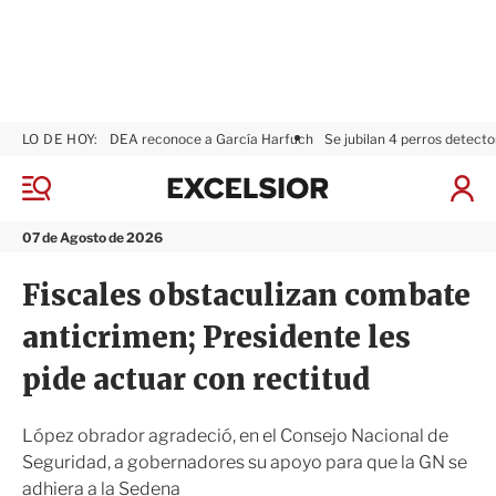
LO DE HOY:
DEA reconoce a García Harfuch
Se jubilan 4 perros detecto
E
x
M
I
c
e
n
n
e
i
07 de Agosto de 2026
ú
l
c
s
i
Fiscales obstaculizan combate
i
a
o
r
anticrimen; Presidente les
r
S
e
pide actuar con rectitud
s
i
ó
López obrador agradeció, en el Consejo Nacional de
n
Seguridad, a gobernadores su apoyo para que la GN se
adhiera a la Sedena