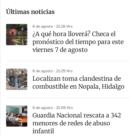
o
Últimas noticias
m
p
6 de agosto - 21:26 Hrs
a
¿A qué hora lloverá? Checa el
r
pronóstico del tiempo para este
t
viernes 7 de agosto
i
r
6 de agosto - 21:25 Hrs
Localizan toma clandestina de
combustible en Nopala, Hidalgo
6 de agosto - 21:05 Hrs
Guardia Nacional rescata a 342
menores de redes de abuso
infantil