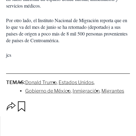
servicios médicos.
Por otro lado, el Instituto Nacional de Migración reporta que en
lo que va del mes de junio se ha retornado (deportado) a sus
países de origen a poco más de 8 mil 500 personas provenientes
de países de Centroamérica.
jcs
TEMAS:
Donald Trump
Estados Unidos
Gobierno de México
Inmigración
Migrantes
O
G
p
u
c
a
i
r