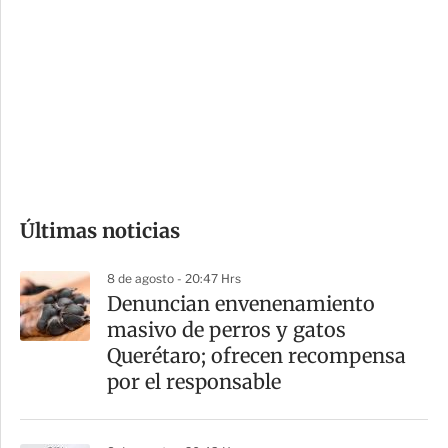
o
d
n
a
e
r
s
d
e
c
o
Últimas noticias
m
p
8 de agosto - 20:47 Hrs
a
Denuncian envenenamiento
r
masivo de perros y gatos
t
Querétaro; ofrecen recompensa
i
por el responsable
r