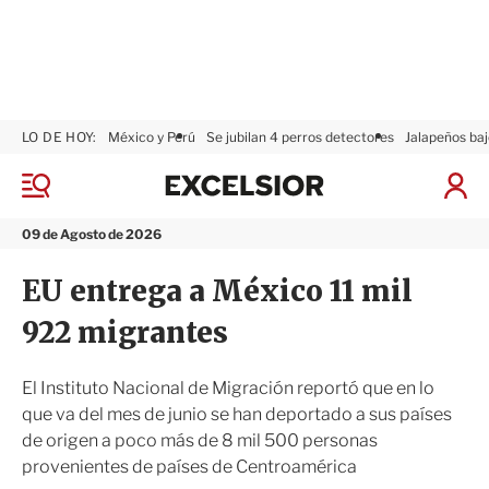
LO DE HOY:
México y Perú
Se jubilan 4 perros detectores
Jalapeños baj
E
x
M
I
c
e
n
n
e
i
09 de Agosto de 2026
ú
l
c
s
i
EU entrega a México 11 mil
i
a
o
r
922 migrantes
r
S
e
s
El Instituto Nacional de Migración reportó que en lo
i
que va del mes de junio se han deportado a sus países
ó
de origen a poco más de 8 mil 500 personas
n
provenientes de países de Centroamérica