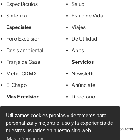
Espectáculos
Salud
Sintetika
Estilo de Vida
Especiales
Viajes
Foro Excélsior
De Utilidad
Crisis ambiental
Apps
Franja de Gaza
Servicios
Metro CDMX
Newsletter
El Chapo
Anúnciate
Más Excelsior
Directorio
Mujeres
Suscripciones
Utilizamos cookies propias y de terceros para
personalizar y mejorar el uso y la experiencia de
© 2026 Todos los derechos reservados. Prohibida la reproducción total
nuestros usuarios en nuestro sitio web.
o parcial, incluyendo cualquier medio electrónico*
Más información