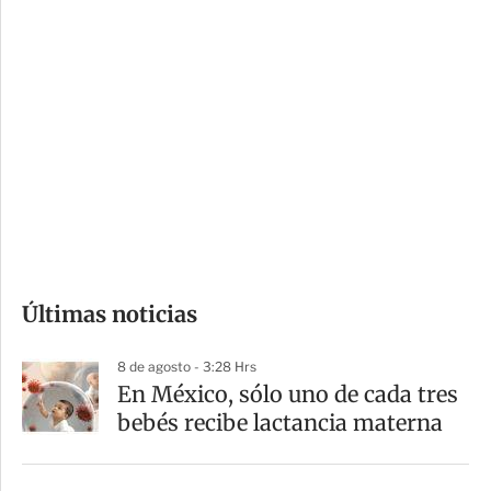
c
a
i
r
o
d
n
a
e
r
s
d
e
c
o
Últimas noticias
m
p
8 de agosto - 3:28 Hrs
a
En México, sólo uno de cada tres
r
bebés recibe lactancia materna
t
i