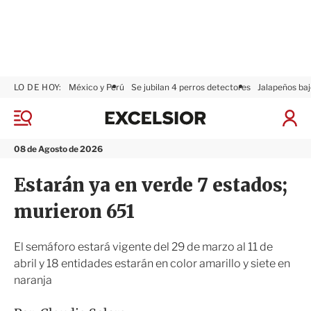
LO DE HOY:
México y Perú
Se jubilan 4 perros detectores
Jalapeños baj
E
x
M
I
c
e
n
n
e
i
08 de Agosto de 2026
ú
l
c
s
i
Estarán ya en verde 7 estados;
i
a
o
r
murieron 651
r
S
e
s
El semáforo estará vigente del 29 de marzo al 11 de
i
abril y 18 entidades estarán en color amarillo y siete en
ó
naranja
n