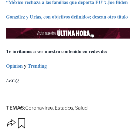
“México rechaza a las familias que deporta EU”: Joe Biden
González y Urías, con objetivos definidos; desean otro título
Te invitamos a ver nuestro contenido en redes de:
Opinion
y
Trending
LECQ
TEMAS:
Coronavirus
Estados
Salud
O
G
p
u