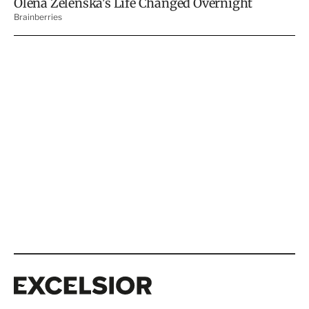
Excelsior
Excelsior