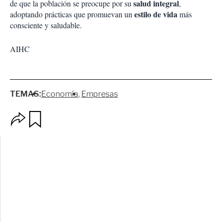
salud integral
de que la población se preocupe por su
,
estilo de vida
adoptando prácticas que promuevan un
más
consciente y saludable.
AIHC
TEMAS:
Economía
Empresas
O
G
p
u
c
a
i
r
o
d
n
a
e
r
s