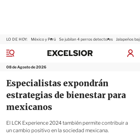
LO DE HOY:
México y Perú
Se jubilan 4 perros detectores
Jalapeños baj
E
x
M
I
c
e
n
n
e
i
08 de Agosto de 2026
ú
l
c
s
i
Especialistas expondrán
i
a
o
r
estrategias de bienestar para
r
S
e
mexicanos
s
i
ó
El LCK Experience 2024 también permite contribuir a
n
un cambio positivo en la sociedad mexicana.