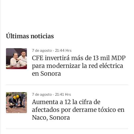
d
e
c
o
Últimas noticias
m
p
7 de agosto - 21:44 Hrs
a
CFE invertirá más de 13 mil MDP
r
para modernizar la red eléctrica
t
en Sonora
i
r
7 de agosto - 21:41 Hrs
Aumenta a 12 la cifra de
afectados por derrame tóxico en
Naco, Sonora