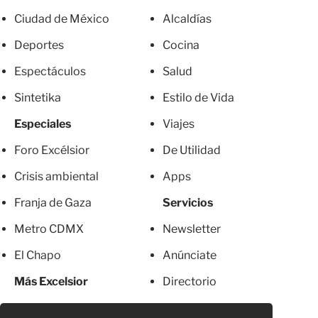
Ciudad de México
Alcaldías
Deportes
Cocina
Espectáculos
Salud
Sintetika
Estilo de Vida
Especiales
Viajes
Foro Excélsior
De Utilidad
Crisis ambiental
Apps
Franja de Gaza
Servicios
Metro CDMX
Newsletter
El Chapo
Anúnciate
Más Excelsior
Directorio
Mujeres
Suscripciones