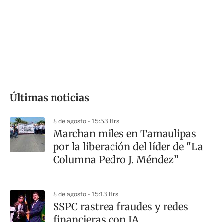
n
a
e
r
s
d
e
c
o
Últimas noticias
m
p
8 de agosto - 15:53 Hrs
a
Marchan miles en Tamaulipas
r
por la liberación del líder de "La
t
Columna Pedro J. Méndez”
i
r
8 de agosto - 15:13 Hrs
SSPC rastrea fraudes y redes
financieras con IA