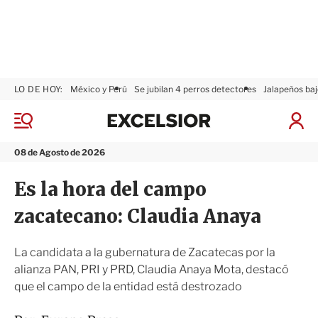
LO DE HOY:
México y Perú
Se jubilan 4 perros detectores
Jalapeños baj
E
x
M
I
c
e
n
n
e
i
08 de Agosto de 2026
ú
l
c
s
i
Es la hora del campo
i
a
o
r
zacatecano: Claudia Anaya
r
S
e
s
La candidata a la gubernatura de Zacatecas por la
i
alianza PAN, PRI y PRD, Claudia Anaya Mota, destacó
ó
que el campo de la entidad está destrozado
n