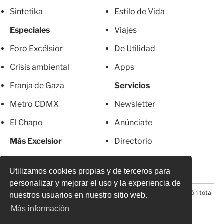
Sintetika
Estilo de Vida
Especiales
Viajes
Foro Excélsior
De Utilidad
Crisis ambiental
Apps
Franja de Gaza
Servicios
Metro CDMX
Newsletter
El Chapo
Anúnciate
Más Excelsior
Directorio
Mujeres
Suscripciones
Utilizamos cookies propias y de terceros para
personalizar y mejorar el uso y la experiencia de
© 2026 Todos los derechos reservados. Prohibida la reproducción total
nuestros usuarios en nuestro sitio web.
o parcial, incluyendo cualquier medio electrónico*
Más información