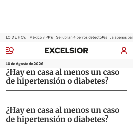
LO DE HOY:
México y Perú
Se jubilan 4 perros detectores
Jalapeños baj
E
x
M
I
c
e
n
n
e
i
10 de Agosto de 2026
ú
l
c
¿Hay en casa al menos un caso
s
i
de hipertensión o diabetes?
i
a
o
r
r
S
e
s
¿Hay en casa al menos un caso
i
ó
de hipertensión o diabetes?
n