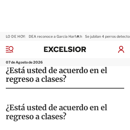
LO DE HOY:
DEA reconoce a García Harfuch
Se jubilan 4 perros detecto
E
x
M
I
c
e
n
n
e
i
07 de Agosto de 2026
ú
l
c
¿Está usted de acuerdo en el
s
i
regreso a clases?
i
a
o
r
r
S
e
s
¿Está usted de acuerdo en el
i
ó
regreso a clases?
n