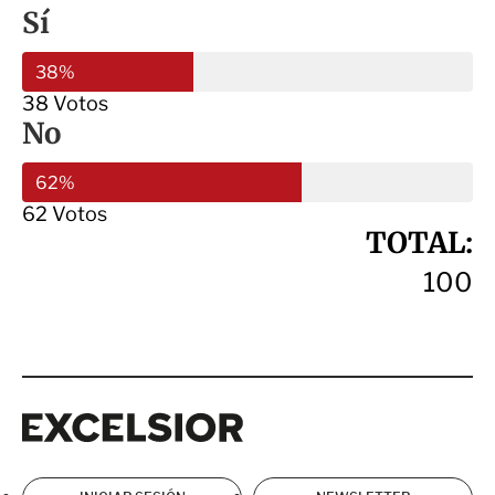
Sí
38%
38 Votos
No
62%
62 Votos
TOTAL:
100
Excelsior
Excelsior