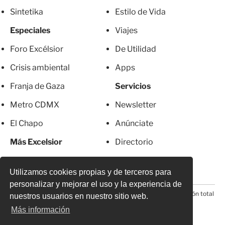
Sintetika
Estilo de Vida
Especiales
Viajes
Foro Excélsior
De Utilidad
Crisis ambiental
Apps
Franja de Gaza
Servicios
Metro CDMX
Newsletter
El Chapo
Anúnciate
Más Excelsior
Directorio
Mujeres
Suscripciones
Utilizamos cookies propias y de terceros para
personalizar y mejorar el uso y la experiencia de
© 2026 Todos los derechos reservados. Prohibida la reproducción total
nuestros usuarios en nuestro sitio web.
o parcial, incluyendo cualquier medio electrónico*
Más información