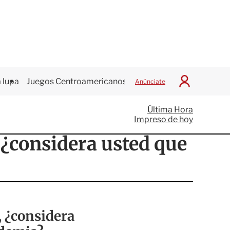
 lupa
Juegos Centroamericanos
Anúnciate
I
n
i
Última Hora
c
Impreso de hoy
i
a
 ¿considera usted que
r
S
e
s
i
ó
n
, ¿considera