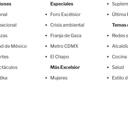
iones
Especiales
Suplem
onal
Foro Excélsior
Última
nacional
Crisis ambiental
Temas 
nzas
Franja de Gaza
Redes s
ad de México
Metro CDMX
Alcaldí
rtes
El Chapo
Cocina
ctáculos
Más Excelsior
Salud
tika
Mujeres
Estilo 