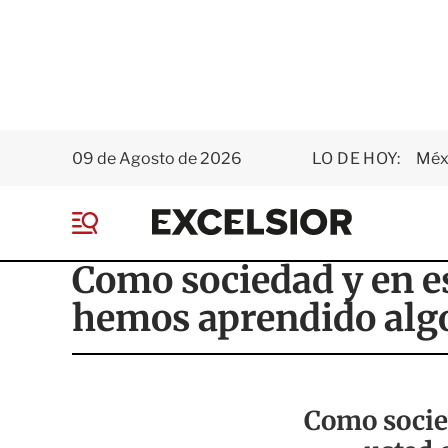
09 de Agosto de 2026
LO DE HOY:
Méxi
E
x
M
c
e
e
Como sociedad y en es
n
l
ú
s
hemos aprendido algo
i
o
r
Como socied