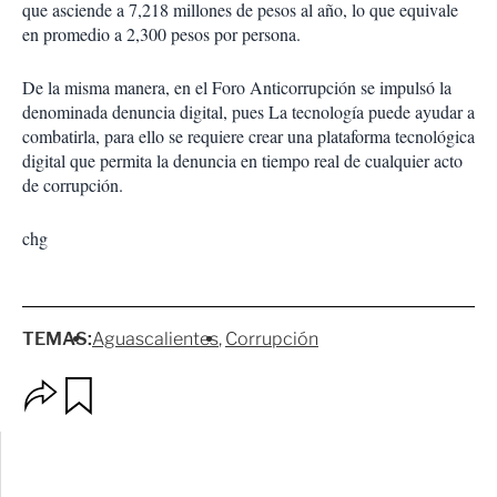
que asciende a 7,218 millones de pesos al año, lo que equivale
en promedio a 2,300 pesos por persona.
De la misma manera, en el Foro Anticorrupción se impulsó la
denominada denuncia digital, pues La tecnología puede ayudar a
combatirla, para ello se requiere crear una plataforma tecnológica
digital que permita la denuncia en tiempo real de cualquier acto
de corrupción.
chg
TEMAS:
Aguascalientes
Corrupción
O
G
p
u
c
a
i
r