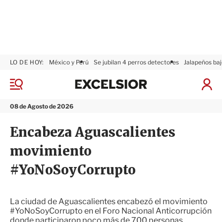
LO DE HOY:
México y Perú
Se jubilan 4 perros detectores
Jalapeños baj
E
x
M
I
c
e
n
n
e
i
08 de Agosto de 2026
ú
l
c
s
i
Encabeza Aguascalientes
i
a
o
r
movimiento
r
S
e
#YoNoSoyCorrupto
s
i
ó
n
La ciudad de Aguascalientes encabezó el movimiento
#YoNoSoyCorrupto en el Foro Nacional Anticorrupción
donde participaron poco más de 700 personas