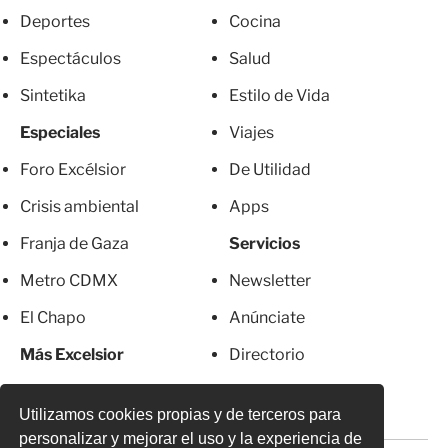
Deportes
Cocina
Espectáculos
Salud
Sintetika
Estilo de Vida
Especiales
Viajes
Foro Excélsior
De Utilidad
Crisis ambiental
Apps
Franja de Gaza
Servicios
Metro CDMX
Newsletter
El Chapo
Anúnciate
Más Excelsior
Directorio
Mujeres
Suscripciones
Utilizamos cookies propias y de terceros para
personalizar y mejorar el uso y la experiencia de