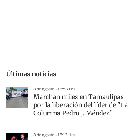
o
d
n
a
e
r
s
d
e
c
o
Últimas noticias
m
p
8 de agosto - 15:53 Hrs
a
Marchan miles en Tamaulipas
r
por la liberación del líder de "La
t
Columna Pedro J. Méndez”
i
r
8 de agosto - 15:13 Hrs