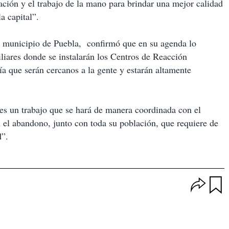
ión y el trabajo de la mano para brindar una mejor calidad
la capital”.
el municipio de Puebla, confirmó que en su agenda lo
iliares donde se instalarán los Centros de Reacción
ía que serán cercanos a la gente y estarán altamente
s es un trabajo que se hará de manera coordinada con el
n el abandono, junto con toda su población, que requiere de
d”.
O
p
u
c
a
i
r