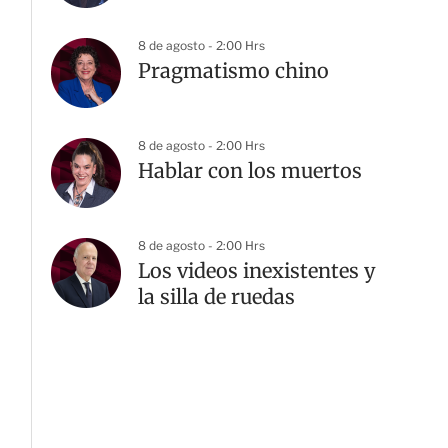
8 de agosto - 2:00 Hrs
Pragmatismo chino
8 de agosto - 2:00 Hrs
Hablar con los muertos
8 de agosto - 2:00 Hrs
Los videos inexistentes y
la silla de ruedas
G