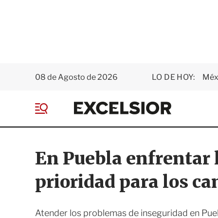
08 de Agosto de 2026
LO DE HOY:
Méxi
E
x
M
c
e
e
n
l
ú
s
En Puebla enfrentar 
i
o
prioridad para los ca
r
Atender los problemas de inseguridad en Pueb