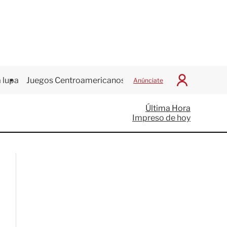
 lupa
Juegos Centroamericanos
Anúnciate
I
n
i
Última Hora
c
Impreso de hoy
i
a
r
S
e
s
i
ó
n