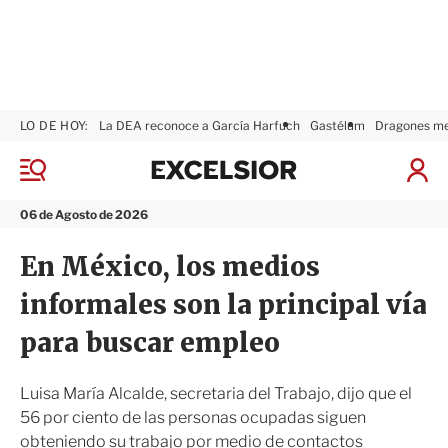
LO DE HOY:
La DEA reconoce a García Harfuch
Gastélum
Dragones m
E
x
M
I
c
e
n
n
e
i
06 de Agosto de 2026
ú
l
c
s
i
En México, los medios
i
a
o
r
informales son la principal vía
r
S
e
para buscar empleo
s
i
ó
Luisa María Alcalde, secretaria del Trabajo, dijo que el
n
56 por ciento de las personas ocupadas siguen
obteniendo su trabajo por medio de contactos