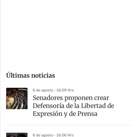
o
d
n
a
e
r
s
d
e
c
o
Últimas noticias
m
p
6 de agosto - 16:09 Hrs
a
Senadores proponen crear
r
Defensoría de la Libertad de
t
Expresión y de Prensa
i
r
6 de agosto - 16:06 Hrs