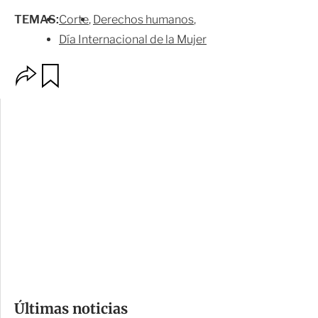
TEMAS:
Corte
Derechos humanos
Día Internacional de la Mujer
O
G
p
u
c
a
i
r
o
d
n
a
e
r
s
d
e
c
o
Últimas noticias
m