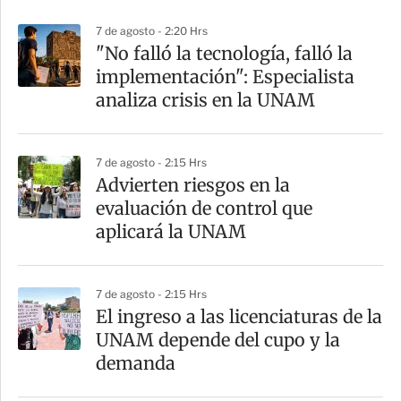
p
7 de agosto - 2:20 Hrs
a
"No falló la tecnología, falló la
r
implementación": Especialista
t
analiza crisis en la UNAM
i
r
7 de agosto - 2:15 Hrs
Advierten riesgos en la
evaluación de control que
aplicará la UNAM
7 de agosto - 2:15 Hrs
El ingreso a las licenciaturas de la
UNAM depende del cupo y la
demanda