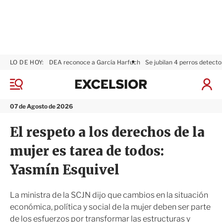
LO DE HOY:
DEA reconoce a García Harfuch
Se jubilan 4 perros detecto
E
x
M
I
c
e
n
n
e
i
07 de Agosto de 2026
ú
l
c
s
i
El respeto a los derechos de la
i
a
o
r
mujer es tarea de todos:
r
S
e
Yasmín Esquivel
s
i
ó
La ministra de la SCJN dijo que cambios en la situación
n
económica, política y social de la mujer deben ser parte
de los esfuerzos por transformar las estructuras y