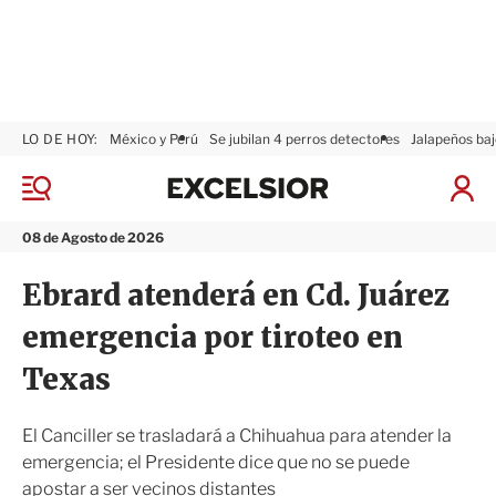
LO DE HOY:
México y Perú
Se jubilan 4 perros detectores
Jalapeños baj
E
x
M
I
c
e
n
n
e
i
08 de Agosto de 2026
ú
l
c
s
i
Ebrard atenderá en Cd. Juárez
i
a
o
r
emergencia por tiroteo en
r
S
e
Texas
s
i
ó
El Canciller se trasladará a Chihuahua para atender la
n
emergencia; el Presidente dice que no se puede
apostar a ser vecinos distantes