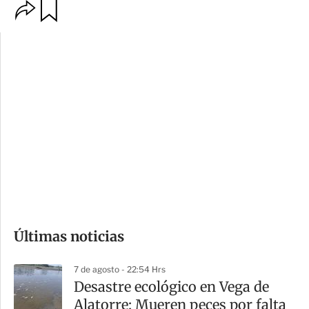
O
G
p
u
c
a
i
r
o
d
n
a
e
r
s
d
e
c
o
Últimas noticias
m
p
7 de agosto - 22:54 Hrs
a
Desastre ecológico en Vega de
r
Alatorre: Mueren peces por falta