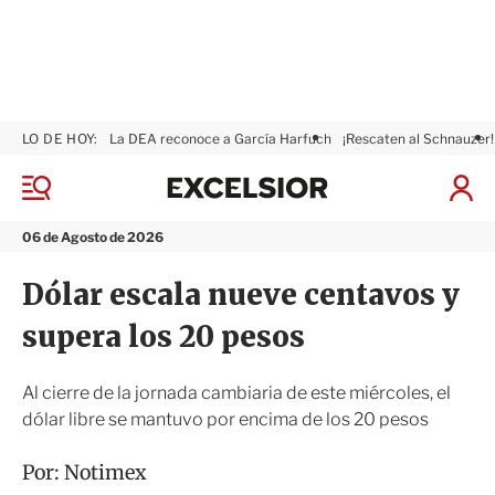
LO DE HOY:
La DEA reconoce a García Harfuch
¡Rescaten al Schnauzer!
E
x
M
I
c
e
n
n
e
i
06 de Agosto de 2026
ú
l
c
s
i
Dólar escala nueve centavos y
i
a
o
r
supera los 20 pesos
r
S
e
s
Al cierre de la jornada cambiaria de este miércoles, el
i
dólar libre se mantuvo por encima de los 20 pesos
ó
n
Por:
Notimex