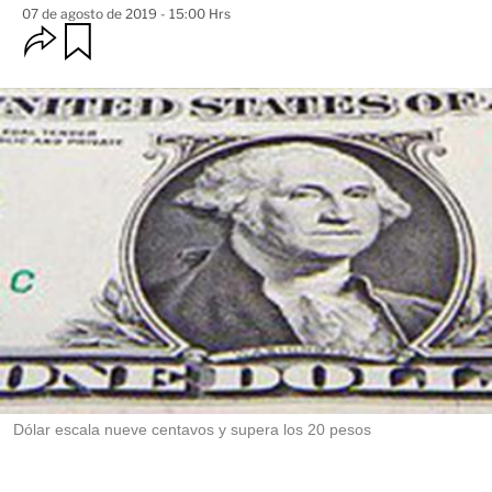
07 de agosto de 2019 - 15:00 Hrs
O
G
u
p
a
c
r
i
d
o
a
n
r
e
s
d
e
c
o
m
p
a
r
t
i
r
Dólar escala nueve centavos y supera los 20 pesos