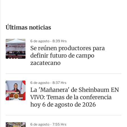
e
c
o
Últimas noticias
m
p
6 de agosto - 8:39 Hrs
a
Se reúnen productores para
r
definir futuro de campo
t
zacatecano
i
r
6 de agosto - 8:37 Hrs
La 'Mañanera' de Sheinbaum EN
VIVO: Temas de la conferencia
hoy 6 de agosto de 2026
6 de agosto - 7:55 Hrs