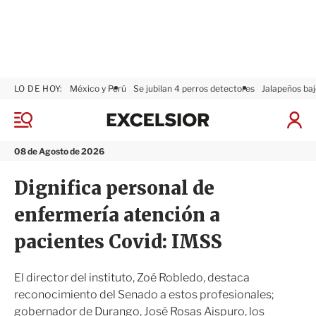
LO DE HOY:
México y Perú
Se jubilan 4 perros detectores
Jalapeños baj
E
x
M
I
c
e
n
n
e
i
08 de Agosto de 2026
ú
l
c
s
i
Dignifica personal de
i
a
o
r
enfermería atención a
r
S
e
pacientes Covid: IMSS
s
i
ó
El director del instituto, Zoé Robledo, destaca
n
reconocimiento del Senado a estos profesionales;
gobernador de Durango, José Rosas Aispuro, los