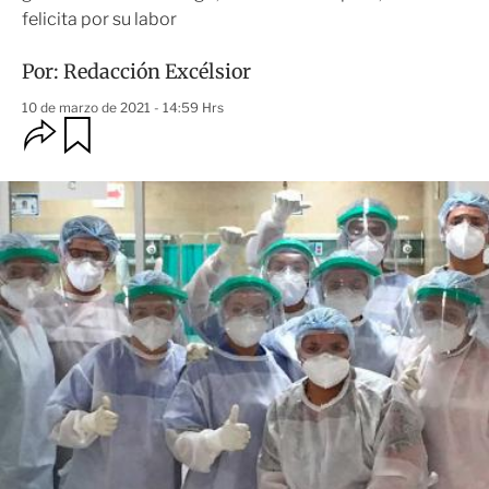
felicita por su labor
Por:
Redacción Excélsior
10 de marzo de 2021 - 14:59 Hrs
O
G
u
p
a
c
r
i
d
o
a
n
r
e
s
d
e
c
o
m
p
a
r
t
i