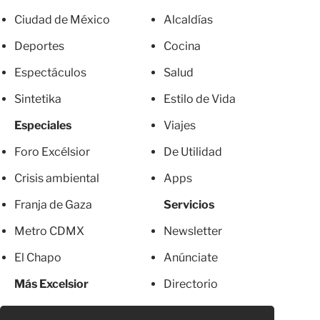
Ciudad de México
Alcaldías
Deportes
Cocina
Espectáculos
Salud
Sintetika
Estilo de Vida
Especiales
Viajes
Foro Excélsior
De Utilidad
Crisis ambiental
Apps
Franja de Gaza
Servicios
Metro CDMX
Newsletter
El Chapo
Anúnciate
Más Excelsior
Directorio
Mujeres
Suscripciones