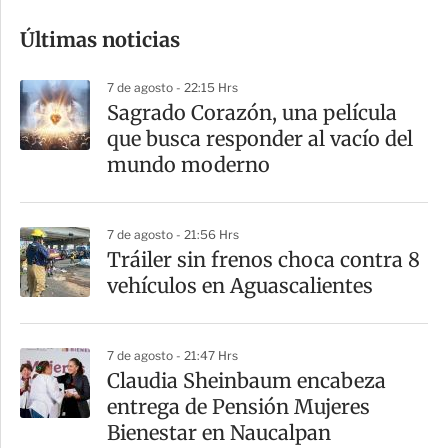
o
Últimas noticias
m
p
7 de agosto - 22:15 Hrs
a
Sagrado Corazón, una película
r
que busca responder al vacío del
t
mundo moderno
i
r
7 de agosto - 21:56 Hrs
Tráiler sin frenos choca contra 8
vehículos en Aguascalientes
7 de agosto - 21:47 Hrs
Claudia Sheinbaum encabeza
entrega de Pensión Mujeres
Bienestar en Naucalpan