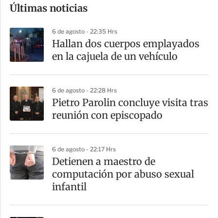
Últimas noticias
m
p
6 de agosto - 22:35 Hrs
a
Hallan dos cuerpos emplayados
r
en la cajuela de un vehículo
t
i
6 de agosto - 22:28 Hrs
r
Pietro Parolin concluye visita tras
reunión con episcopado
6 de agosto - 22:17 Hrs
Detienen a maestro de
computación por abuso sexual
infantil