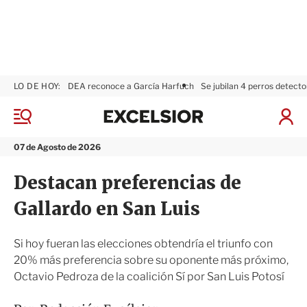
LO DE HOY:
DEA reconoce a García Harfuch
Se jubilan 4 perros detecto
E
x
M
I
c
e
n
n
e
i
07 de Agosto de 2026
ú
l
c
s
i
Destacan preferencias de
i
a
o
r
Gallardo en San Luis
r
S
e
s
Si hoy fueran las elecciones obtendría el triunfo con
i
20% más preferencia sobre su oponente más próximo,
ó
Octavio Pedroza de la coalición Sí por San Luis Potosí
n