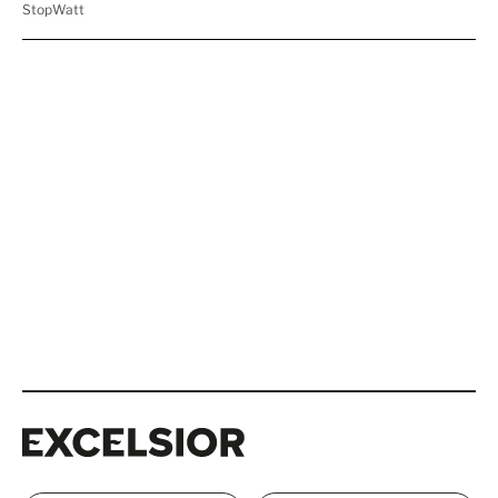
Excelsior
Excelsior