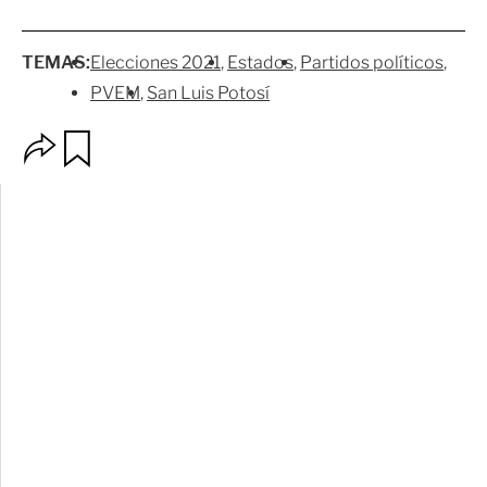
TEMAS:
Elecciones 2021
Estados
Partidos políticos
PVEM
San Luis Potosí
O
G
p
u
c
a
i
r
o
d
n
a
e
r
s
d
e
c
o