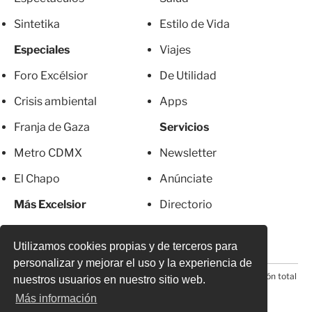
Sintetika
Estilo de Vida
Especiales
Viajes
Foro Excélsior
De Utilidad
Crisis ambiental
Apps
Franja de Gaza
Servicios
Metro CDMX
Newsletter
El Chapo
Anúnciate
Más Excelsior
Directorio
Mujeres
Suscripciones
Utilizamos cookies propias y de terceros para
personalizar y mejorar el uso y la experiencia de
© 2026 Todos los derechos reservados. Prohibida la reproducción total
nuestros usuarios en nuestro sitio web.
o parcial, incluyendo cualquier medio electrónico*
Más información