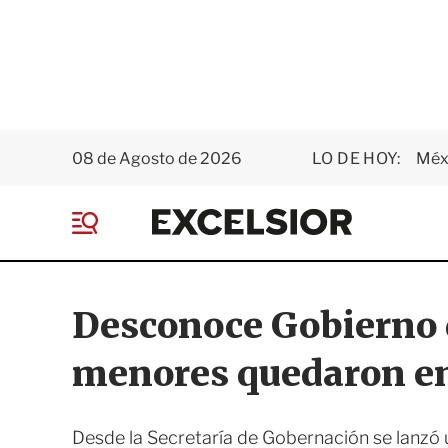
08 de Agosto de 2026
LO DE HOY:
Méxi
E
x
M
c
e
e
n
l
ú
s
Desconoce Gobierno 
i
o
menores quedaron en
r
Desde la Secretaría de Gobernación se lanzó 