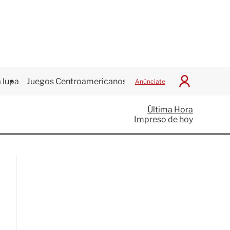
 lupa
Juegos Centroamericanos
Anúnciate
I
n
i
Última Hora
c
Impreso de hoy
i
a
r
S
e
s
i
ó
n