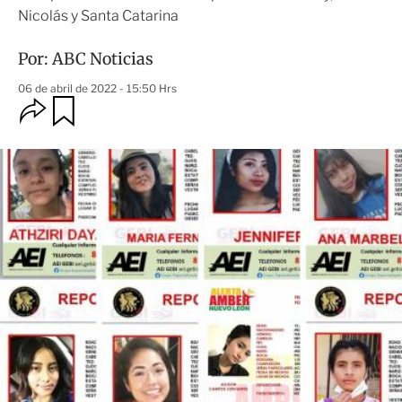
Nicolás y Santa Catarina
Por:
ABC Noticias
06 de abril de 2022 - 15:50 Hrs
O
G
u
p
a
c
r
i
d
o
a
n
r
e
s
d
e
c
o
m
p
a
r
t
i