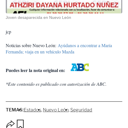
Joven desaparecida en Nuevo León
jcp
Noticias sobre Nuevo León:
Ayúdanos a encontrar a María
Fernanda; viaja en un vehículo Mazda
Puedes leer la nota original en:
*Este contenido es publicado con autorización de ABC.
TEMAS:
Estados
Nuevo León
Seguridad
O
G