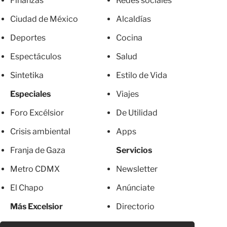
Finanzas
Redes sociales
Ciudad de México
Alcaldías
Deportes
Cocina
Espectáculos
Salud
Sintetika
Estilo de Vida
Especiales
Viajes
Foro Excélsior
De Utilidad
Crisis ambiental
Apps
Franja de Gaza
Servicios
Metro CDMX
Newsletter
El Chapo
Anúnciate
Más Excelsior
Directorio
Mujeres
Suscripciones