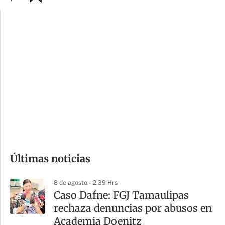
p
u
c
a
i
r
o
d
n
a
e
r
s
d
e
c
o
Últimas noticias
m
p
8 de agosto - 2:39 Hrs
a
Caso Dafne: FGJ Tamaulipas
r
rechaza denuncias por abusos en
t
Academia Doenitz