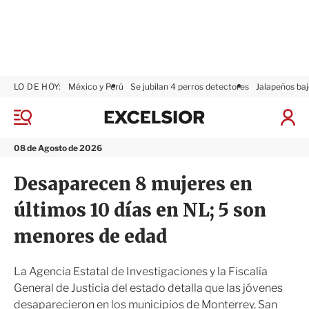
LO DE HOY:
México y Perú
Se jubilan 4 perros detectores
Jalapeños baj
E
x
M
I
c
e
n
n
e
i
08 de Agosto de 2026
ú
l
c
s
i
Desaparecen 8 mujeres en
i
a
o
r
últimos 10 días en NL; 5 son
r
S
e
menores de edad
s
i
ó
La Agencia Estatal de Investigaciones y la Fiscalía
n
General de Justicia del estado detalla que las jóvenes
desaparecieron en los municipios de Monterrey, San