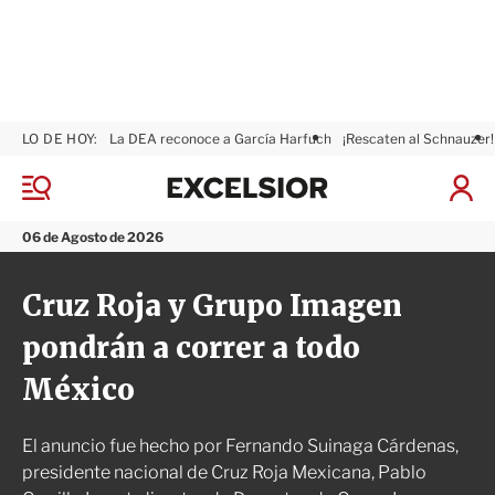
LO DE HOY:
La DEA reconoce a García Harfuch
¡Rescaten al Schnauzer!
E
x
M
I
c
e
n
n
e
i
06 de Agosto de 2026
ú
l
c
s
i
Cruz Roja y Grupo Imagen
i
a
o
r
pondrán a correr a todo
r
S
e
México
s
i
ó
El anuncio fue hecho por Fernando Suinaga Cárdenas,
n
presidente nacional de Cruz Roja Mexicana, Pablo