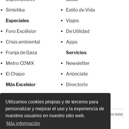
Sintetika
Estilo de Vida
Especiales
Viajes
Foro Excélsior
De Utilidad
Crisis ambiental
Apps
Franja de Gaza
Servicios
Metro CDMX
Newsletter
El Chapo
Anúnciate
Más Excelsior
Directorio
Mujeres
Suscripciones
Utilizamos cookies propias y de terceros para
personalizar y mejorar el uso y la experiencia de
© 2026 Todos los derechos reservados. Prohibida la reproducción total
nuestros usuarios en nuestro sitio web.
o parcial, incluyendo cualquier medio electrónico*
Más información