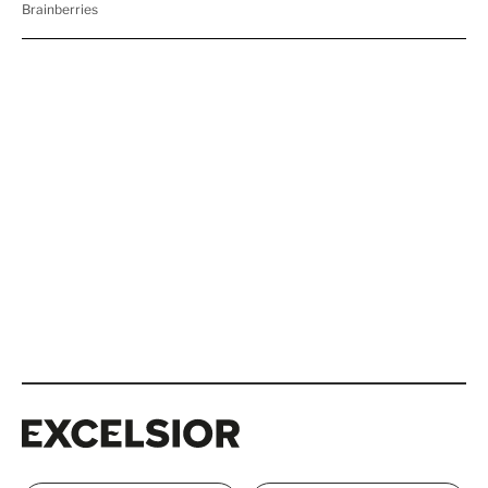
Excelsior
Excelsior