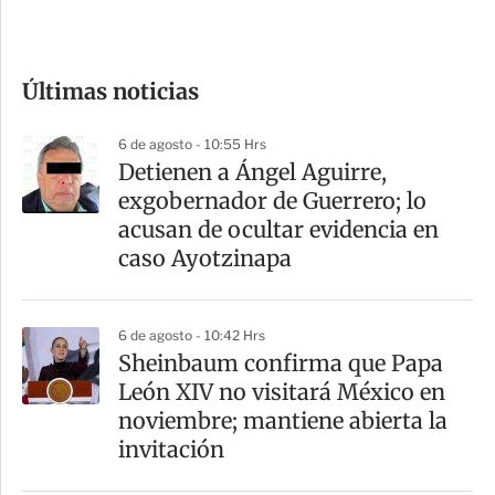
e
c
o
Últimas noticias
m
p
6 de agosto - 10:55 Hrs
a
Detienen a Ángel Aguirre,
r
exgobernador de Guerrero; lo
t
acusan de ocultar evidencia en
i
caso Ayotzinapa
r
6 de agosto - 10:42 Hrs
Sheinbaum confirma que Papa
León XIV no visitará México en
noviembre; mantiene abierta la
invitación