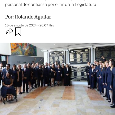
personal de confianza por el fin de la Legislatura
Por:
Rolando Aguilar
15 de agosto de 2024 - 20:07 Hrs
O
G
u
p
a
c
r
i
d
o
a
n
r
e
s
d
e
c
o
m
p
a
r
t
i