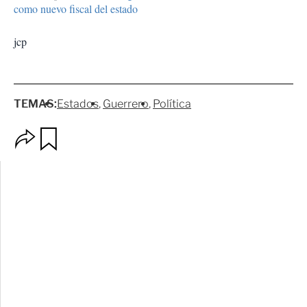
como nuevo fiscal del estado
jcp
TEMAS:
Estados
Guerrero
Política
O
G
p
u
c
a
i
r
o
d
n
a
e
r
s
d