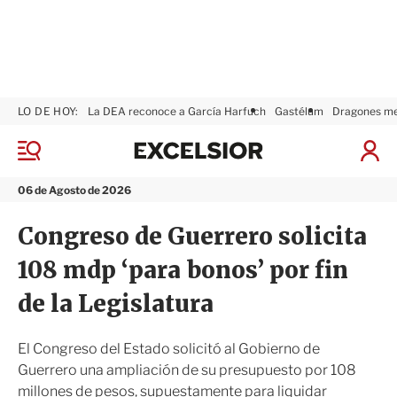
LO DE HOY:
La DEA reconoce a García Harfuch
Gastélum
Dragones m
E
x
M
I
c
e
n
n
e
i
06 de Agosto de 2026
ú
l
c
s
i
Congreso de Guerrero solicita
i
a
o
r
108 mdp ‘para bonos’ por fin
r
S
e
de la Legislatura
s
i
ó
El Congreso del Estado solicitó al Gobierno de
n
Guerrero una ampliación de su presupuesto por 108
millones de pesos, supuestamente para liquidar