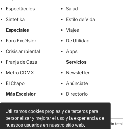
Espectáculos
Salud
Sintetika
Estilo de Vida
Especiales
Viajes
Foro Excélsior
De Utilidad
Crisis ambiental
Apps
Franja de Gaza
Servicios
Metro CDMX
Newsletter
El Chapo
Anúnciate
Más Excelsior
Directorio
Mujeres
Suscripciones
Utilizamos cookies propias y de terceros para
personalizar y mejorar el uso y la experiencia de
© 2026 Todos los derechos reservados. Prohibida la reproducción total
nuestros usuarios en nuestro sitio web.
o parcial, incluyendo cualquier medio electrónico*