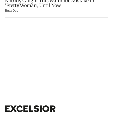
Excelsior
Excelsior