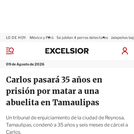
LO DE HOY:
México y Perú
Se jubilan 4 perros detectores
Jalapeños baj
E
x
M
I
c
e
n
n
e
i
09 de Agosto de 2026
ú
l
c
s
i
Carlos pasará 35 años en
i
a
o
r
prisión por matar a una
r
S
e
abuelita en Tamaulipas
s
i
ó
Un tribunal de enjuiciamiento de la ciudad de Reynosa,
n
Tamaulipas, condenó a 35 años y seis meses de cárcel a
Carlos.