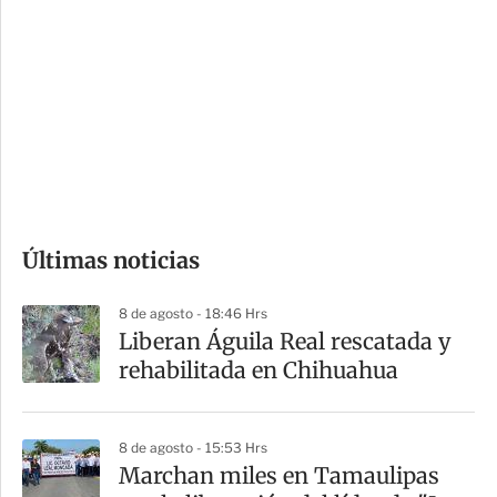
o
d
n
a
e
r
s
d
e
c
o
Últimas noticias
m
p
8 de agosto - 18:46 Hrs
a
Liberan Águila Real rescatada y
r
rehabilitada en Chihuahua
t
i
8 de agosto - 15:53 Hrs
r
Marchan miles en Tamaulipas