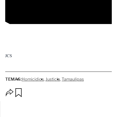
JCS
TEMAS:
Homicidios
Justicia
Tamaulipas
O
G
p
u
c
a
i
r