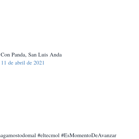
S Con Panda, San Luis Anda
11 de abril de 2021
shagamostodomal #eltecmol #EsMomentoDeAvanzar