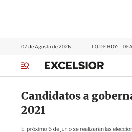
07 de Agosto de 2026
LO DE HOY:
DEA
E
x
M
c
e
e
n
l
ú
s
Candidatos a goberna
i
o
2021
r
El próximo 6 de junio se realizarán las eleccio