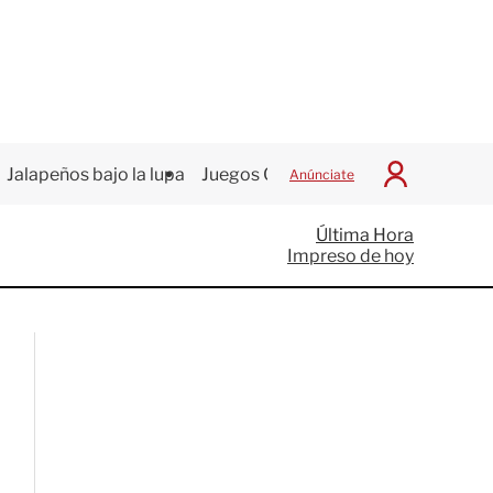
Jalapeños bajo la lupa
Juegos Centroamericanos
Anúnciate
I
n
i
Última Hora
c
Impreso de hoy
i
a
r
S
e
s
i
ó
n