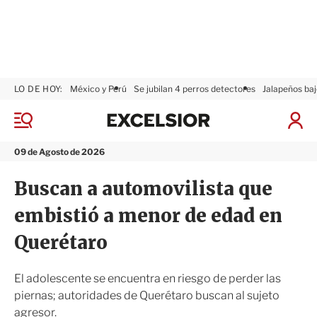
LO DE HOY:
México y Perú
Se jubilan 4 perros detectores
Jalapeños baj
E
x
M
I
c
e
n
n
e
i
09 de Agosto de 2026
ú
l
c
s
i
Buscan a automovilista que
i
a
o
r
embistió a menor de edad en
r
S
e
Querétaro
s
i
ó
El adolescente se encuentra en riesgo de perder las
n
piernas; autoridades de Querétaro buscan al sujeto
agresor.