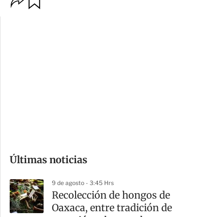
p
u
c
a
i
r
o
d
n
a
e
r
s
d
e
c
o
Últimas noticias
m
p
9 de agosto - 3:45 Hrs
a
Recolección de hongos de
r
Oaxaca, entre tradición de
t