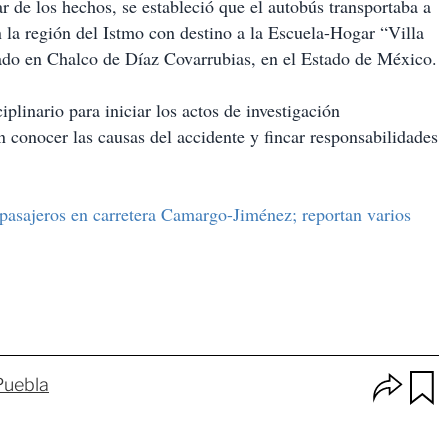
gar de los hechos, se estableció que el autobús transportaba a
n la región del Istmo con destino a la Escuela-Hogar “Villa
do en Chalco de Díaz Covarrubias, en el Estado de México.
plinario para iniciar los actos de investigación
n conocer las causas del accidente y fincar responsabilidades
 pasajeros en carretera Camargo-Jiménez; reportan varios
O
Puebla
p
u
c
a