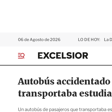
06 de Agosto de 2026
LO DE HOY:
La D
E
x
M
c
e
e
n
l
ú
s
Autobús accidentado
i
o
transportaba estudia
r
Un autobús de pasajeros que transportaba es