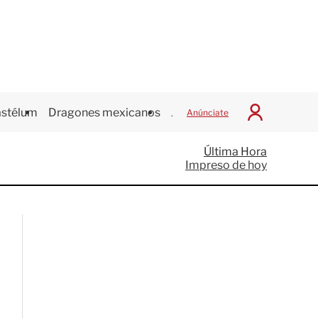
stélum
Dragones mexicanos
Juegos Centroamericanos
Anúnciate
I
n
i
Última Hora
c
Impreso de hoy
i
a
r
S
e
s
i
ó
n