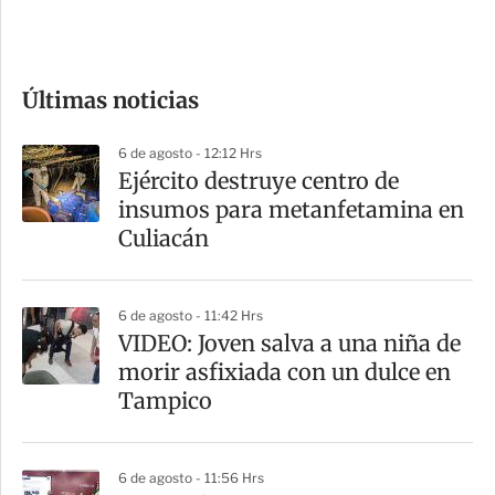
e
c
o
Últimas noticias
m
p
6 de agosto - 12:12 Hrs
a
​Ejército destruye centro de
r
insumos para metanfetamina en
t
Culiacán
i
r
6 de agosto - 11:42 Hrs
VIDEO: Joven salva a una niña de
morir asfixiada con un dulce en
Tampico
6 de agosto - 11:56 Hrs