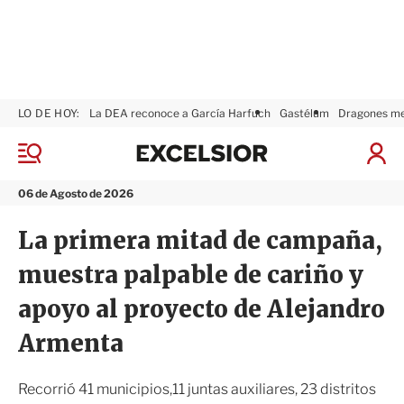
LO DE HOY:
La DEA reconoce a García Harfuch
Gastélum
Dragones m
E
x
M
I
c
e
n
n
e
i
06 de Agosto de 2026
ú
l
c
s
i
La primera mitad de campaña,
i
a
o
r
muestra palpable de cariño y
r
S
e
apoyo al proyecto de Alejandro
s
i
Armenta
ó
n
Recorrió 41 municipios,11 juntas auxiliares, 23 distritos