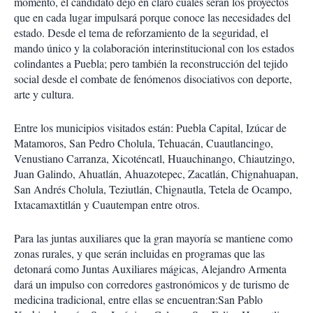
momento, el candidato dejó en claro cuáles serán los proyectos
que en cada lugar impulsará porque conoce las necesidades del
estado. Desde el tema de reforzamiento de la seguridad, el
mando único y la colaboración interinstitucional con los estados
colindantes a Puebla; pero también la reconstrucción del tejido
social desde el combate de fenómenos disociativos con deporte,
arte y cultura.
Entre los municipios visitados están: Puebla Capital, Izúcar de
Matamoros, San Pedro Cholula, Tehuacán, Cuautlancingo,
Venustiano Carranza, Xicoténcatl, Huauchinango, Chiautzingo,
Juan Galindo, Ahuatlán, Ahuazotepec, Zacatlán, Chignahuapan,
San Andrés Cholula, Teziutlán, Chignautla, Tetela de Ocampo,
Ixtacamaxtitlán y Cuautempan entre otros.
Para las juntas auxiliares que la gran mayoría se mantiene como
zonas rurales, y que serán incluidas en programas que las
detonará como Juntas Auxiliares mágicas, Alejandro Armenta
dará un impulso con corredores gastronómicos y de turismo de
medicina tradicional, entre ellas se encuentran:San Pablo