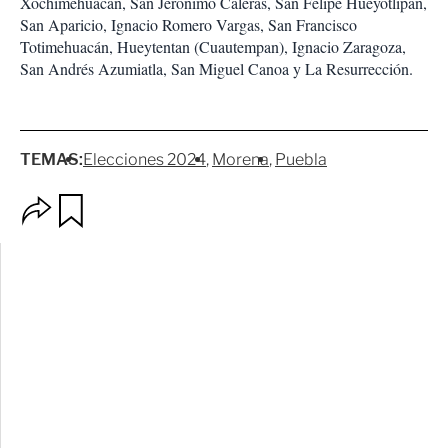
Xochimehuacán, San Jerónimo Caleras, San Felipe Hueyotlipan,
San Aparicio, Ignacio Romero Vargas, San Francisco
Totimehuacán, Hueytentan (Cuautempan), Ignacio Zaragoza,
San Andrés Azumiatla, San Miguel Canoa y La Resurrección.
TEMAS:
Elecciones 2024
Morena
Puebla
O
G
p
u
c
a
i
r
o
d
n
a
e
r
s
d