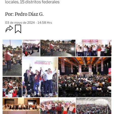
locales, 15 distritos federales
Por:
Pedro Díaz G.
03 de mayo de 2024 - 14:58 Hrs
O
G
u
p
a
c
r
i
d
o
a
n
r
e
s
d
e
c
o
m
p
a
r
t
i
r