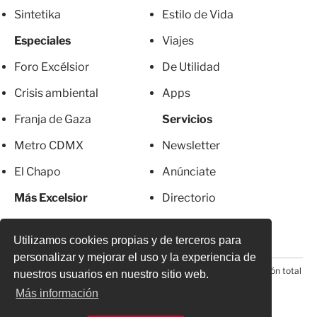
Sintetika
Estilo de Vida
Especiales
Viajes
Foro Excélsior
De Utilidad
Crisis ambiental
Apps
Franja de Gaza
Servicios
Metro CDMX
Newsletter
El Chapo
Anúnciate
Más Excelsior
Directorio
Mujeres
Suscripciones
Utilizamos cookies propias y de terceros para
personalizar y mejorar el uso y la experiencia de
© 2026 Todos los derechos reservados. Prohibida la reproducción total
nuestros usuarios en nuestro sitio web.
o parcial, incluyendo cualquier medio electrónico*
Más información