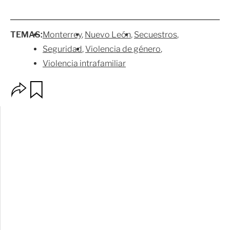
TEMAS:
Monterrey
Nuevo León
Secuestros
Seguridad
Violencia de género
Violencia intrafamiliar
O
G
p
u
c
a
i
r
o
d
n
a
e
r
s
d
e