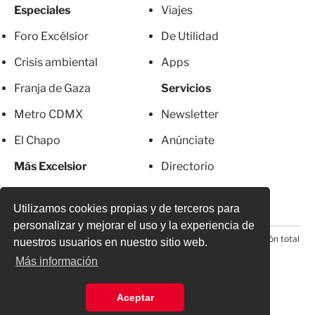
Especiales
Viajes
Foro Excélsior
De Utilidad
Crisis ambiental
Apps
Franja de Gaza
Servicios
Metro CDMX
Newsletter
El Chapo
Anúnciate
Más Excelsior
Directorio
Mujeres
Suscripciones
Utilizamos cookies propias y de terceros para
personalizar y mejorar el uso y la experiencia de
© 2026 Todos los derechos reservados. Prohibida la reproducción total
nuestros usuarios en nuestro sitio web.
o parcial, incluyendo cualquier medio electrónico*
Más información
Aceptar