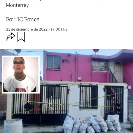
Monterrey
Por:
JC Ponce
31 de diciembre de 2022 - 17:00 Hrs
O
G
u
p
a
c
r
i
d
o
a
n
r
e
s
d
e
c
o
m
p
a
r
t
i