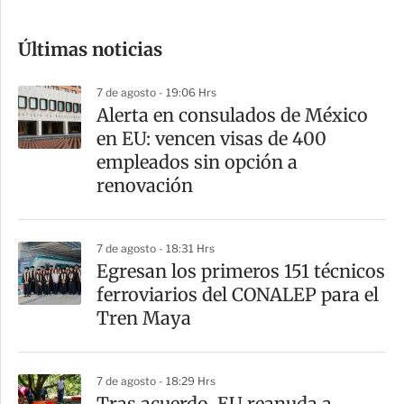
c
o
Últimas noticias
m
p
7 de agosto - 19:06 Hrs
a
Alerta en consulados de México
r
en EU: vencen visas de 400
t
empleados sin opción a
i
renovación
r
7 de agosto - 18:31 Hrs
Egresan los primeros 151 técnicos
ferroviarios del CONALEP para el
Tren Maya
7 de agosto - 18:29 Hrs
Tras acuerdo, EU reanuda a