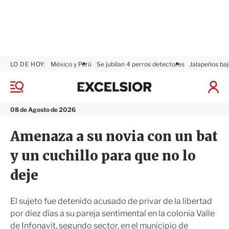
LO DE HOY:
México y Perú
Se jubilan 4 perros detectores
Jalapeños baj
E
x
M
I
c
e
n
n
e
i
08 de Agosto de 2026
ú
l
c
s
i
Amenaza a su novia con un bat
i
a
o
r
y un cuchillo para que no lo
r
S
e
deje
s
i
ó
El sujeto fue detenido acusado de privar de la libertad
n
por diez días a su pareja sentimental en la colonia Valle
de Infonavit, segundo sector, en el municipio de