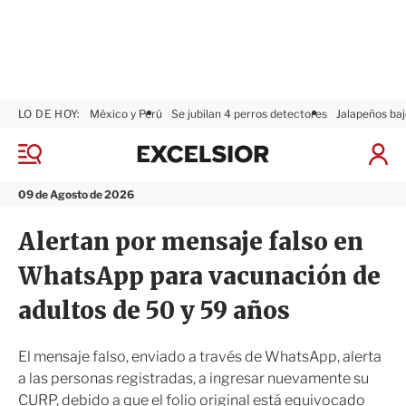
LO DE HOY:
México y Perú
Se jubilan 4 perros detectores
Jalapeños baj
E
x
M
I
c
e
n
n
e
i
09 de Agosto de 2026
ú
l
c
s
i
Alertan por mensaje falso en
i
a
o
r
WhatsApp para vacunación de
r
S
e
adultos de 50 y 59 años
s
i
ó
El mensaje falso, enviado a través de WhatsApp, alerta
n
a las personas registradas, a ingresar nuevamente su
CURP, debido a que el folio original está equivocado