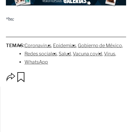
*brc
TEMAS:
Coronavirus
Epidemias
Gobierno de México
Redes sociales
Salud
Vacuna covid
Virus
WhatsApp
O
G
p
u
c
a
i
r
o
d
n
a
e
r