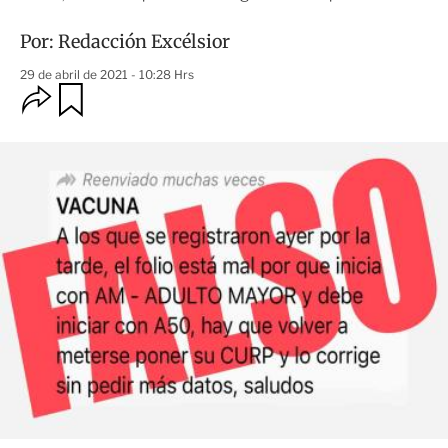
Por:
Redacción Excélsior
29 de abril de 2021 - 10:28 Hrs
O
G
u
p
a
c
r
i
d
o
a
n
r
e
s
d
e
c
o
m
p
a
r
t
i
r