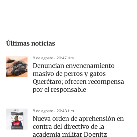
s
d
e
c
o
Últimas noticias
m
p
8 de agosto - 20:47 Hrs
a
Denuncian envenenamiento
r
masivo de perros y gatos
t
Querétaro; ofrecen recompensa
i
por el responsable
r
8 de agosto - 20:43 Hrs
Nueva orden de aprehensión en
contra del directivo de la
academia militar Doenitz