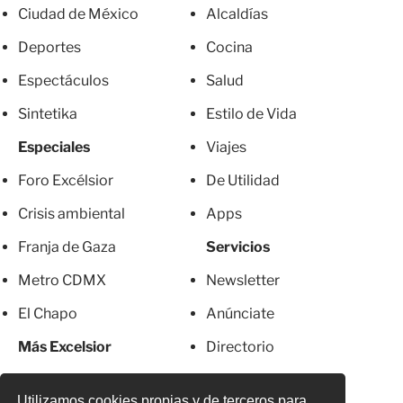
Ciudad de México
Alcaldías
Deportes
Cocina
Espectáculos
Salud
Sintetika
Estilo de Vida
Especiales
Viajes
Foro Excélsior
De Utilidad
Crisis ambiental
Apps
Franja de Gaza
Servicios
Metro CDMX
Newsletter
El Chapo
Anúnciate
Más Excelsior
Directorio
Mujeres
Suscripciones
Utilizamos cookies propias y de terceros para