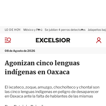
LO DE HOY:
México y Perú
Se jubilan 4 perros detectores
Jalapeños baj
E
x
M
I
c
e
n
n
e
i
08 de Agosto de 2026
ú
l
c
s
i
Agonizan cinco lenguas
i
a
o
r
indígenas en Oaxaca
r
S
e
s
i
El ixcateco, zoque, amuzgo, chocholteco y chontal son
ó
las cinco lenguas indígenas en peligro de desaparecer
n
en Oaxaca ante la falta de hablantes de las mismas