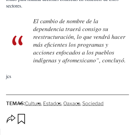
sectores.
El cambio de nombre de la
dependencia traerá consigo su
reestructuración, lo que vendrá hacer
más eficientes los programas y
acciones enfocados a los pueblos
indígenas y afromexicano”, concluyó.
jcs
TEMAS:
Cultura
Estados
Oaxaca
Sociedad
O
G
p
u
c
a