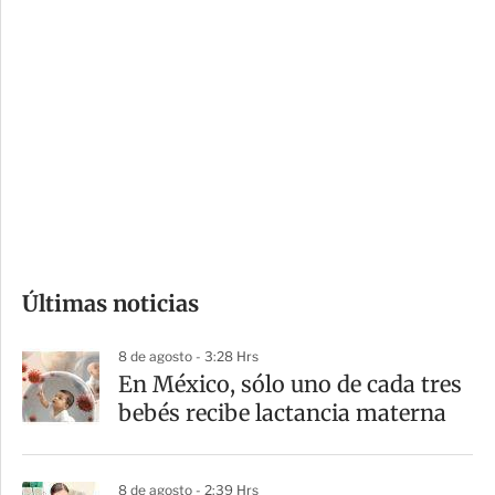
i
r
o
d
n
a
e
r
s
d
e
c
o
Últimas noticias
m
p
8 de agosto - 3:28 Hrs
a
En México, sólo uno de cada tres
r
bebés recibe lactancia materna
t
i
8 de agosto - 2:39 Hrs
r