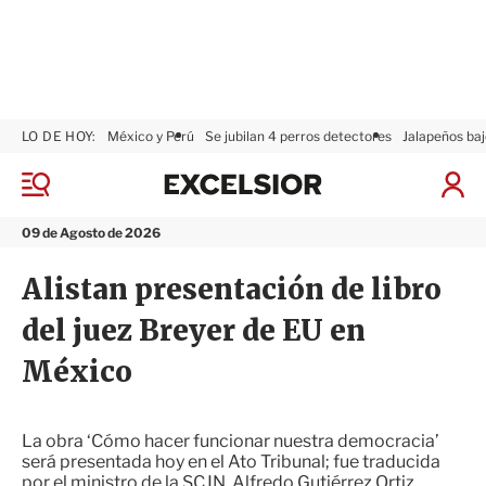
LO DE HOY:
México y Perú
Se jubilan 4 perros detectores
Jalapeños baj
E
x
M
I
c
e
n
n
e
i
09 de Agosto de 2026
ú
l
c
s
i
Alistan presentación de libro
i
a
o
r
del juez Breyer de EU en
r
S
e
México
s
i
ó
n
La obra ‘Cómo hacer funcionar nuestra democracia’
será presentada hoy en el Ato Tribunal; fue traducida
por el ministro de la SCJN, Alfredo Gutiérrez Ortiz