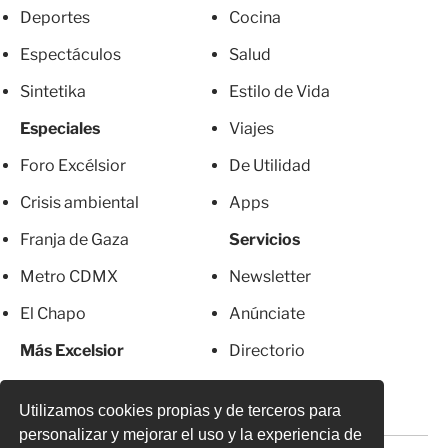
Deportes
Cocina
Espectáculos
Salud
Sintetika
Estilo de Vida
Especiales
Viajes
Foro Excélsior
De Utilidad
Crisis ambiental
Apps
Franja de Gaza
Servicios
Metro CDMX
Newsletter
El Chapo
Anúnciate
Más Excelsior
Directorio
Mujeres
Suscripciones
Utilizamos cookies propias y de terceros para
personalizar y mejorar el uso y la experiencia de