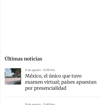
i
r
o
d
n
a
e
r
s
d
e
c
o
Últimas noticias
m
p
9 de agosto - 5:59 Hrs
a
México, el único que tuvo
r
examen virtual; países apuestan
t
por presencialidad
i
r
9 de agosto - 5:49 Hrs