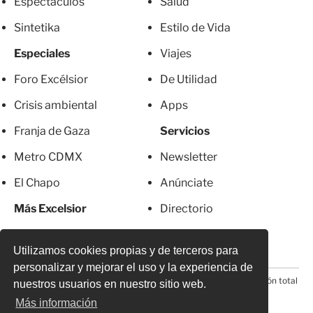
Espectáculos
Salud
Sintetika
Estilo de Vida
Especiales
Viajes
Foro Excélsior
De Utilidad
Crisis ambiental
Apps
Franja de Gaza
Servicios
Metro CDMX
Newsletter
El Chapo
Anúnciate
Más Excelsior
Directorio
Mujeres
Suscripciones
Utilizamos cookies propias y de terceros para
personalizar y mejorar el uso y la experiencia de
© 2026 Todos los derechos reservados. Prohibida la reproducción total
nuestros usuarios en nuestro sitio web.
o parcial, incluyendo cualquier medio electrónico*
Más información