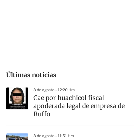
o
d
n
a
e
r
s
d
e
c
o
Últimas noticias
m
p
8 de agosto - 12:20 Hrs
a
Cae por huachicol fiscal
r
apoderada legal de empresa de
t
Ruffo
i
r
8 de agosto - 11:51 Hrs