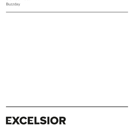
Excelsior
Excelsior