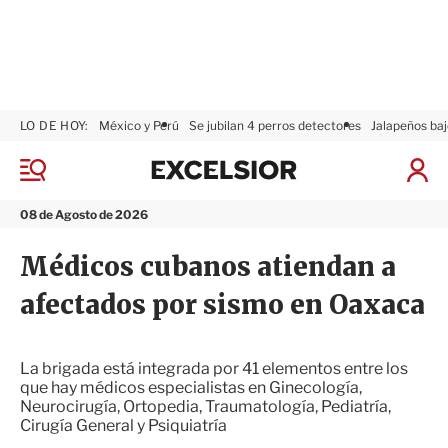
LO DE HOY:
México y Perú
Se jubilan 4 perros detectores
Jalapeños baj
E
x
M
I
c
e
n
n
e
i
08 de Agosto de 2026
ú
l
c
s
i
Médicos cubanos atiendan a
i
a
o
r
afectados por sismo en Oaxaca
r
S
e
s
i
La brigada está integrada por 41 elementos entre los
ó
que hay médicos especialistas en Ginecología,
n
Neurocirugía, Ortopedia, Traumatología, Pediatría,
Cirugía General y Psiquiatría