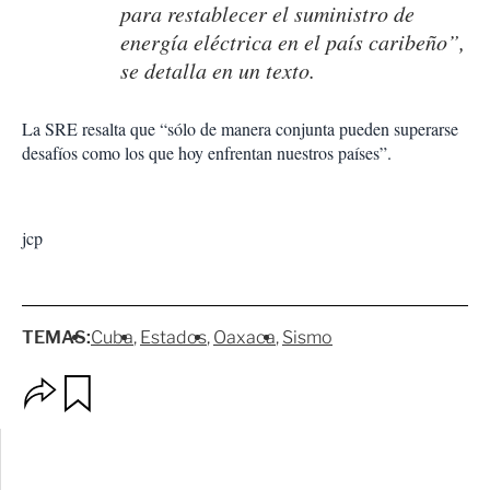
para restablecer el suministro de
energía eléctrica en el país caribeño”,
se detalla en un texto.
La SRE resalta que “sólo de manera conjunta pueden superarse
desafíos como los que hoy enfrentan nuestros países”.
jcp
TEMAS:
Cuba
Estados
Oaxaca
Sismo
O
G
p
u
c
a
i
r