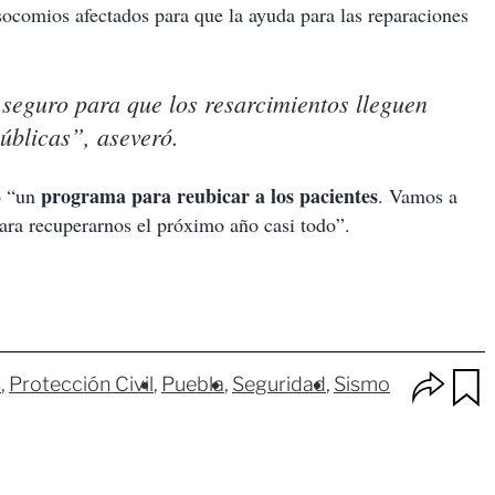
socomios afectados para que la ayuda para las reparaciones
 seguro para que los resarcimientos lleguen
úblicas”, aseveró.
programa para reubicar a los pacientes
ó “un
. Vamos a
ara recuperarnos el próximo año casi todo”.
O
s
Protección Civil
Puebla
Seguridad
Sismo
p
u
c
a
i
r