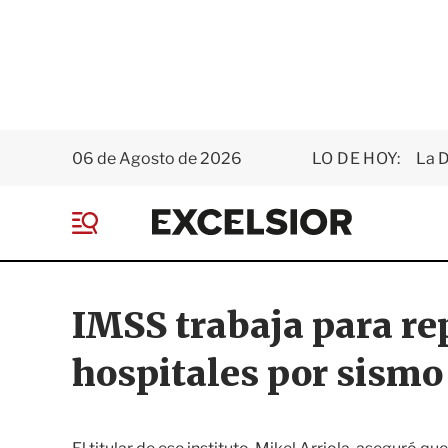
06 de Agosto de 2026
LO DE HOY:
La D
E
x
M
c
e
e
n
l
ú
s
IMSS trabaja para re
i
o
hospitales por sismo
r