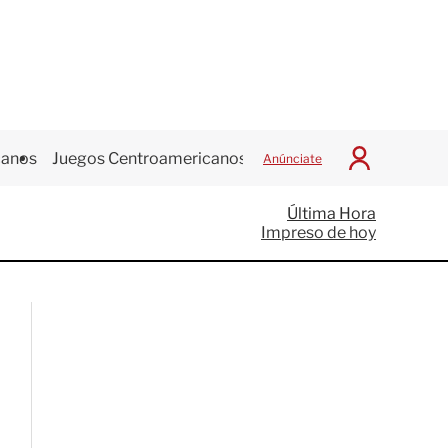
canos
Juegos Centroamericanos
Anúnciate
I
n
i
Última Hora
c
Impreso de hoy
i
a
r
S
e
s
i
ó
n